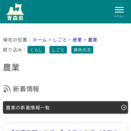
メニュー
ホーム
>
しごと・産業
>
農業
絞り込み：
くらし
しごと
県外の方
農業
新着情報
農業の新着情報一覧