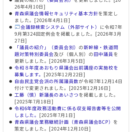
26年4月10日]
青森県議会情報セキュリティ基本方針
を策定し
ました。[2026年4月1日]
会議録検索システム（外部サイト）
に令和7年
9月第324回定例会を掲載しました。[2026年3月
27日]
「議員の紹介」（委員会別）
の
新幹線・鉄道問
題対策特別委員会
及び（個人別）の
田中議員
を
更新しました。[2026年3月5日]
令和８年度あおもり県議会出前講座の実施校を
募集します。
[2025年12月22日]
自由民主党会派の所属議員数
が令和7年12月14日
付けで変更されました。[2025年12月16日]
工藤（慎）新議長のあいさつ
を掲載しました。
[2025年7月18日]
令和6年度政務活動費に係る収支報告書等を公開
しました。
[2025年7月1日]
青森県議会業務継続計画（青森県議会BCP）
を
策定しました。[2024年12月10日]