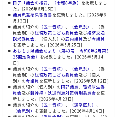
冊子「議会の概要」（令和8年版）
を掲載しまし
た。[2026年6月15日]
議員派遣結果報告書
を更新しました。[2026年6
月12日]
議員の紹介の
（五十音順）
、
（会派別）
、（委
員会別）の
総務政策こども委員会
及び
経済交通
観光委員会
、（個人別）の
鹿内議員
及び
今議員
を更新しました。[2026年5月25日]
あおもり県議会だより（第43号 令和8年2月第3
25回定例会）
を掲載しました。[2026年5月14
日]
議員の紹介の
（五十音順）
、
（会派別）
、（委
員会別）の
総務政策こども委員会
及び（個人
別）の
今議員
を更新しました。[2026年5月12日]
議員の紹介（個人別）の
阿部議員
、
環境厚生委
員会
及び
新幹線・鉄道問題対策特別委員会
を更
新しました。[2026年4月23日]
議員の紹介の
（五十音順）
、
（選挙区別）
、
（会派別）
を更新しました。[2026年4月14日]
議員の紹介の
（委員会別）
を更新しました。[20