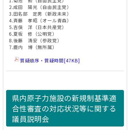
1.菊池 勲（自由民主党）
2.成田 陽光（自由民主党）
3.田名部 定男（新政未来）
4.斉藤 孝昭（オール青森）
5.吉俣 洋（日本共産党）
6.夏坂 修（公明党）
8.後藤 清安（参政党）
7.鹿内 博（無所属）
質疑順序・質疑時間
[47KB]
県内原子力施設の新規制基準適
合性審査の対応状況等に関する
議員説明会