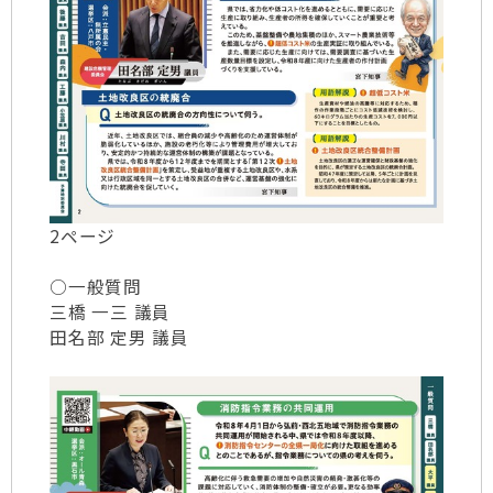
2ページ
○一般質問
三橋 一三 議員
田名部 定男 議員