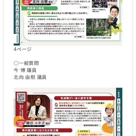
4ページ
○一般質問
今 博 議員
北向 由樹 議員