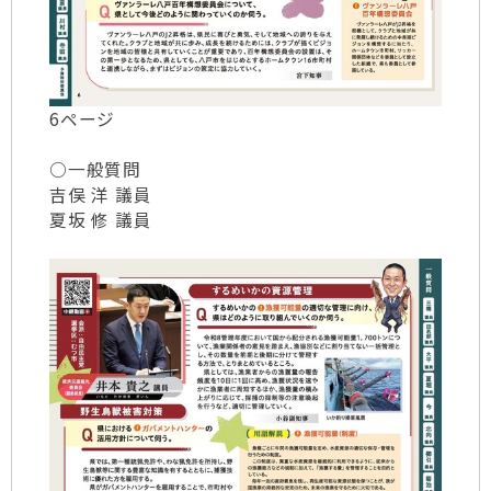
6ページ
○一般質問
吉俣 洋 議員
夏坂 修 議員