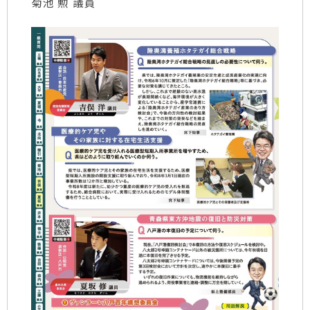
菊池 勲 議員