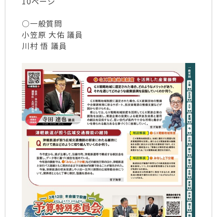
10ページ
○一般質問
小笠原 大佑 議員
川村 悟 議員