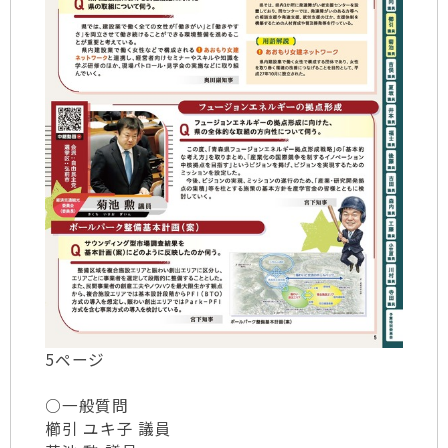
5ページ
○一般質問
櫛󠄁引 ユキ子 議員