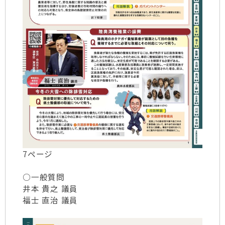
7ページ
○一般質問
井本 貴之 議員
福士 直治 議員