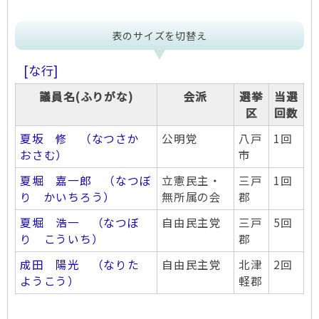
表のサイズを切替え
[な行]
議員名(ふりがな)
会派
選挙
当選
区
回数
夏坂 修 （なつさか
公明党
八戸
1回
おさむ）
市
夏堀 嘉一郎 （なつぼ
立憲民主・
三戸
1回
り かいちろう）
無所属の会
郡
夏堀 浩一 （なつぼ
自由民主党
三戸
5回
り こういち）
郡
成田 陽光 （なりた
自由民主党
北津
2回
ようこう）
軽郡