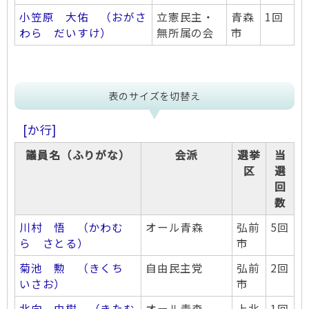
小笠原 大佑 （おがさ
立憲民主・
青森
1回
わら だいすけ）
無所属の会
市
表のサイズを切替え
[か行]
議員名（ふりがな）
会派
選挙
当
区
選
回
数
川村 悟 （かわむ
オール青森
弘前
5回
ら さとる）
市
菊池 勲 （きくち
自由民主党
弘前
2回
いさお）
市
北向 由樹 （きたむ
オール青森
上北
1回