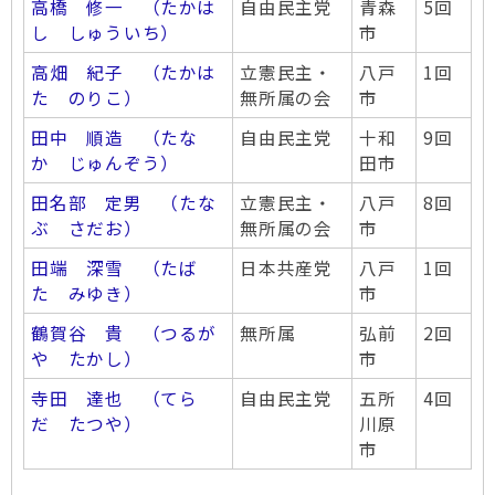
高橋 修一 （たかは
自由民主党
青森
5回
し しゅういち）
市
高畑 紀子 （たかは
立憲民主・
八戸
1回
た のりこ）
無所属の会
市
田中 順造 （たな
自由民主党
十和
9回
か じゅんぞう）
田市
田名部 定男 （たな
立憲民主・
八戸
8回
ぶ さだお）
無所属の会
市
田端 深雪 （たば
日本共産党
八戸
1回
た みゆき）
市
鶴賀谷 貴 （つるが
無所属
弘前
2回
や たかし）
市
寺田 達也 （てら
自由民主党
五所
4回
だ たつや）
川原
市