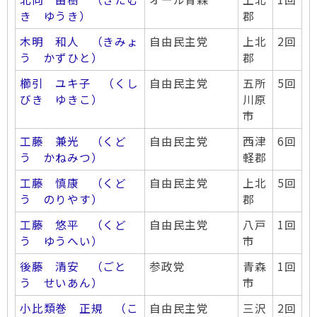
き ゆうき）
郡
木明 和人 （きみょ
自由民主党
上北
2回
う かずひと）
郡
櫛󠄁引 ユキ子 （くし
自由民主党
五所
5回
びき ゆきこ）
川原
市
工藤 兼光 （くど
自由民主党
西津
6回
う かねみつ）
軽郡
工藤 慎康 （くど
自由民主党
上北
5回
う のりやす）
郡
工藤 悠平 （くど
自由民主党
八戸
1回
う ゆうへい）
市
後藤 清安 （ごと
参政党
青森
1回
う せいあん）
市
小比類巻 正規 （こ
自由民主党
三沢
2回