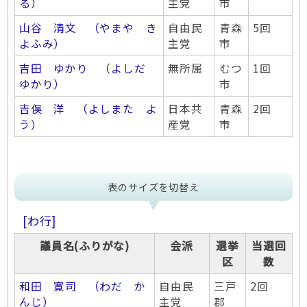
る）
主党
市
山谷 清文 （やまや き
自由民
青森
5回
よふみ）
主党
市
吉田 ゆかり （よしだ
無所属
むつ
1回
ゆかり）
市
吉俣 洋 （よしまた よ
日本共
青森
2回
う）
産党
市
表のサイズを切替え
[わ行]
議員名(ふりがな)
会派
選挙
当選回
区
数
和田 寛司 （わだ か
自由民
三戸
2回
んじ）
主党
郡