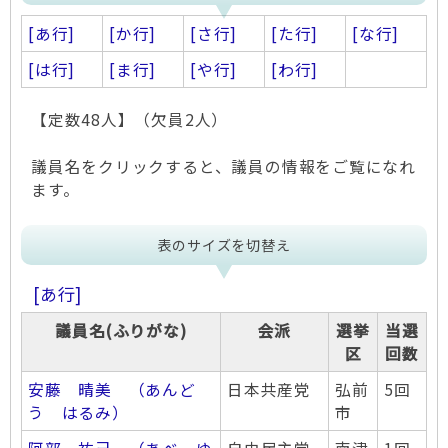
[あ行]
[か行]
[さ行]
[た行]
[な行]
[は行]
[ま行]
[や行]
[わ行]
【定数48人】（欠員2人）
議員名をクリックすると、議員の情報をご覧になれ
ます。
表のサイズを切替え
[あ行]
議員名(ふりがな)
会派
選挙
当選
区
回数
安藤 晴美 （あんど
日本共産党
弘前
5回
う はるみ）
市