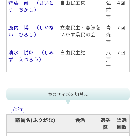
齊藤 爾 （さいと
自由民主党
弘
4回
う ちかし）
前
市
鹿内 博 （しかな
立憲民主・憲法を
青
7回
い ひろし）
いかす県民の会
森
市
清水 悦郎 （しみ
自由民主党
八
7回
ず えつろう）
戸
市
表のサイズを切替え
[た行]
議員名(ふりがな)
会派
選挙
当選
区
回数