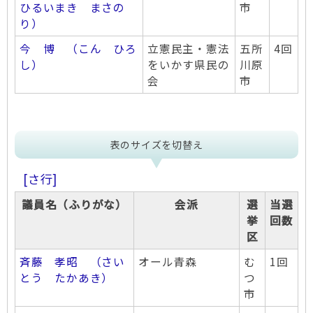
ひるいまき まさの
市
り）
今 博 （こん ひろ
立憲民主・憲法
五所
4回
し）
をいかす県民の
川原
会
市
表のサイズを切替え
[さ行]
議員名（ふりがな）
会派
選
当選
挙
回数
区
斉藤 孝昭 （さい
オール青森
む
1回
とう たかあき）
つ
市