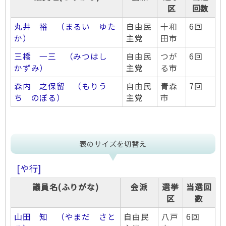
区
回数
丸井 裕 （まるい ゆた
自由民
十和
6回
か）
主党
田市
三橋 一三 （みつはし
自由民
つが
6回
かずみ）
主党
る市
森内 之保留 （もりう
自由民
青森
7回
ち のぼる）
主党
市
表のサイズを切替え
[や行]
議員名(ふりがな)
会派
選挙
当選回
区
数
山田 知 （やまだ さと
自由民
八戸
6回