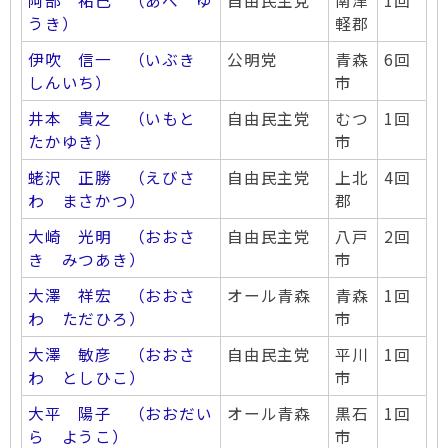
阿部 祐己 （あべ ゆ
自由民主党
南津
1回
うき）
軽郡
伊吹 信一 （いぶき
公明党
青森
6回
しんいち）
市
井本 貴之 （いもと
自由民主党
むつ
1回
たかゆき）
市
蛯沢 正勝 （えびさ
自由民主党
上北
4回
わ まさかつ）
郡
大崎 光明 （おおさ
自由民主党
八戸
2回
き みつあき）
市
大澤 祥宏 （おおさ
オール青森
青森
1回
わ ただひろ）
市
大澤 敏彦 （おおさ
自由民主党
平川
1回
わ としひこ）
市
大平 陽子 （おおだい
オール青森
黒石
1回
ら ようこ）
市