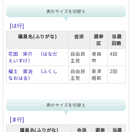
表のサイズを切替え
[は行]
議員名(ふりがな)
会派
選挙
当選
区
回数
花田 栄介 （はなだ
自由民
青森
4回
えいすけ）
主党
市
福士 直治 （ふくし
自由民
東津
2回
なおはる）
主党
軽郡
表のサイズを切替え
[ま行]
議員名(ふりがな)
会派
選挙
当選