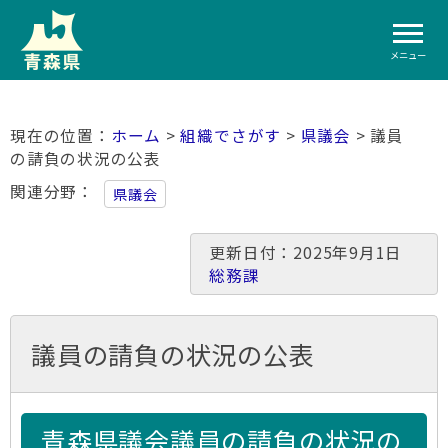
メニュー
ホーム
>
組織でさがす
>
県議会
> 議員
の請負の状況の公表
関連分野
県議会
更新日付：2025年9月1日
総務課
議員の請負の状況の公表
青森県議会議員の請負の状況の