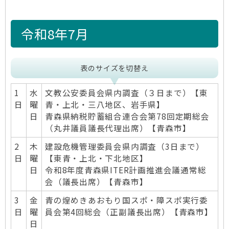
令和8年7月
表のサイズを切替え
1
水
文教公安委員会県内調査（３日まで）【東
日
曜
青・上北・三八地区、岩手県】
日
青森県納税貯蓄組合連合会第78回定期総会
（丸井議員議長代理出席）【青森市】
2
木
建設危機管理委員会県内調査（3日まで）
日
曜
【東青・上北・下北地区】
日
令和8年度青森県ITER計画推進会議通常総
会（議長出席）【青森市】
3
金
青の煌めきあおもり国スポ・障スポ実行委
日
曜
員会第4回総会（正副議長出席）【青森市】
日