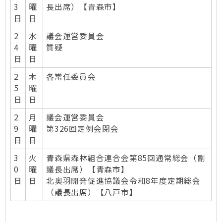
3
曜
長出席）【青森市】
日
日
2
水
議会運営委員会
4
曜
質疑
日
日
2
木
各常任委員会
5
曜
日
日
2
月
議会運営委員会
9
曜
第326回定例会閉会
日
日
3
火
青森県森林組合連合会第85回通常総会（副
0
曜
議長出席）【青森市】
日
日
北奥羽開発促進協議会令和8年度定期総会
（議長出席）【八戸市】