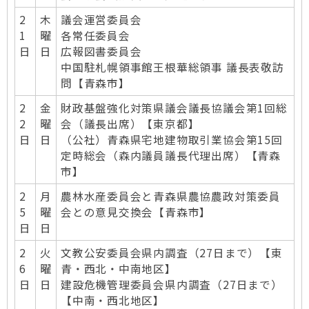
2
木
議会運営委員会
1
曜
各常任委員会
日
日
広報図書委員会
中国駐札幌領事館王根華総領事 議長表敬訪
問【青森市】
2
金
財政基盤強化対策県議会議長協議会第1回総
2
曜
会（議長出席）【東京都】
日
日
（公社）青森県宅地建物取引業協会第15回
定時総会（森内議員議長代理出席）【青森
市】
2
月
農林水産委員会と青森県農協農政対策委員
5
曜
会との意見交換会【青森市】
日
日
2
火
文教公安委員会県内調査（27日まで）【東
6
曜
青・西北・中南地区】
日
日
建設危機管理委員会県内調査（27日まで）
【中南・西北地区】