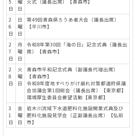
5
曜
火式（議長出席）【青森市】
日
日
2
日
第49回青森県ろうあ者大会（議長出席）
6
曜
【平川市】
日
日
2
月
令和8年第30回「海の日」記念式典（議長出
7
曜
席）【青森市】
日
日
2
火
青森市平和記念式典（副議長代理出席）
8
曜
【青森市】
日
日
令和8年度地すべりがけ崩れ対策都道府県議
会協議会第1回総会（議長出席）【東京都】
環境厚生委員会要望活動【東京都】
3
金
岩木川流域下水道肥料化施設開業式典及び
1
曜
肥料化施設見学会（正副議長出席）【弘前
日
日
市】