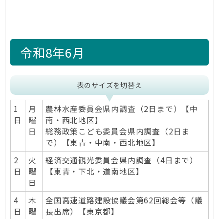
令和8年6月
表のサイズを切替え
1
月
農林水産委員会県内調査（2日まで）【中
日
曜
南・西北地区】
日
総務政策こども委員会県内調査（2日ま
で）【東青・中南・西北地区】
2
火
経済交通観光委員会県内調査（4日まで）
日
曜
【東青・下北・道南地区】
日
4
木
全国高速道路建設協議会第62回総会等（議
日
曜
長出席）【東京都】