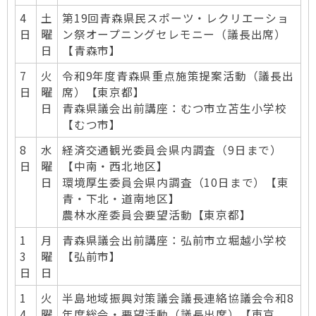
4
土
第19回青森県民スポーツ・レクリエーショ
日
曜
ン祭オープニングセレモニー（議長出席）
日
【青森市】
7
火
令和9年度青森県重点施策提案活動（議長出
日
曜
席）【東京都】
日
青森県議会出前講座：むつ市立苫生小学校
【むつ市】
8
水
経済交通観光委員会県内調査（9日まで）
日
曜
【中南・西北地区】
日
環境厚生委員会県内調査（10日まで）【東
青・下北・道南地区】
農林水産委員会要望活動【東京都】
1
月
青森県議会出前講座：弘前市立堀越小学校
3
曜
【弘前市】
日
日
1
火
半島地域振興対策議会議長連絡協議会令和8
4
曜
年度総会・要望活動（議長出席）【東京