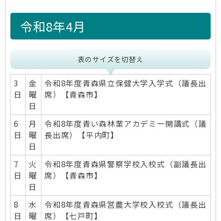
令和8年4月
表のサイズを切替え
3
金
令和8年度青森県立保健大学入学式（議長出
日
曜
席）【青森市】
日
6
月
令和8年度青い森林業アカデミー開講式（議
日
曜
長出席）【平内町】
日
7
火
令和8年度青森県警察学校入校式（副議長出
日
曜
席）【青森市】
日
8
水
令和8年度青森県営農大学校入校式（議長出
日
曜
席）【七戸町】