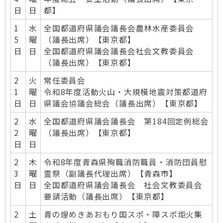
日
日
都】
1
水
全国都道府県議会議長会農林水産委員会
5
曜
（議長出席）【東京都】
日
日
全国都道府県議会議長会社会文教委員会
（議長出席）【東京都】
2
火
常任委員会
1
曜
令和8年度活動火山・大規模地震対策都道府
日
日
県議会協議会総会（議長出席）【東京都】
2
水
全国都道府県議会議長会 第184回定例総会
2
曜
（議長出席）【東京都】
日
日
2
木
令和8年度青森県殉職消防職員・消防団員慰
3
曜
霊祭（副議長代理出席）【青森市】
日
日
全国都道府県議会議長会 社会文教委員会
要請活動（議長出席）【東京都】
2
土
青の煌めきあおもり国スポ・障スポ炬火集