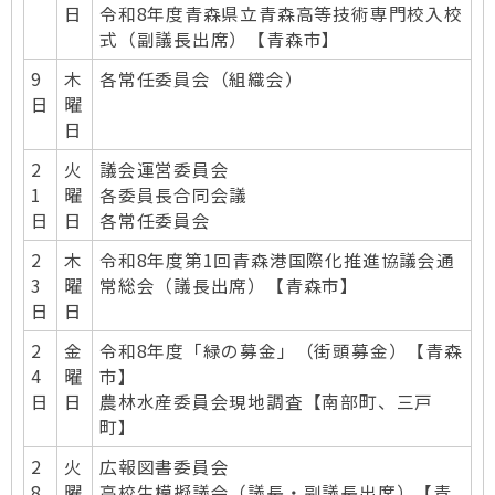
日
令和8年度青森県立青森高等技術専門校入校
式（副議長出席）【青森市】
9
木
各常任委員会（組織会）
日
曜
日
2
火
議会運営委員会
1
曜
各委員長合同会議
日
日
各常任委員会
2
木
令和8年度第1回青森港国際化推進協議会通
3
曜
常総会（議長出席）【青森市】
日
日
2
金
令和8年度「緑の募金」（街頭募金）【青森
4
曜
市】
日
日
農林水産委員会現地調査【南部町、三戸
町】
2
火
広報図書委員会
8
曜
高校生模擬議会（議長・副議長出席）【青