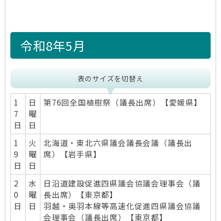
令和8年5月
表のサイズを切替え
1
日
第76回全国植樹祭（議長出席）【愛媛県】
7
曜
日
日
1
火
北海道・東北六県議会議長会議（議長出
9
曜
席）【岩手県】
日
日
2
水
日沿道建設促進四県議会協議会理事会（議
0
曜
長出席）【東京都】
日
日
羽越・奥羽本線等高速化促進四県議会協議
会理事会（議長出席）【東京都】