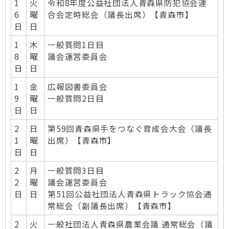
1
火
令和8年度公益社団法人青森県防犯協会連
6
曜
合会定時総会（議長出席）【青森市】
日
日
1
木
一般質問1日目
8
曜
議会運営委員会
日
日
1
金
広報図書委員会
9
曜
一般質問2日目
日
日
2
日
第59回青森県手をつなぐ育成会大会（議長
1
曜
出席）【青森市】
日
日
2
月
一般質問3日目
2
曜
議会運営委員会
日
日
第51回公益社団法人青森県トラック協会通
常総会（副議長出席）【青森市】
2
火
一般社団法人青森県農業会議 通常総会（議