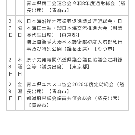
青森県商工会連合会令和8年度通常総会（議
長出席）【青森市】
2
水
日本海沿岸地帯振興促進議員連盟総会・日
7
曜
本海国土軸・環日本海交流推進大会（副議
日
日
長代理出席）【東京都】
海上自衛隊大湊基地護衛艦初度入港記念行
事及び特別公開（議長出席）【むつ市】
2
木
原子力発電関係道県議会議長協議会定期総
8
曜
会等（議長出席）【東京都】
日
日
2
金
青森県ユネスコ協会2026年度定時総会（議
9
曜
長出席）【青森市】
日
日
都道府県議会議員共済会総会（議長出席）
【青森市】