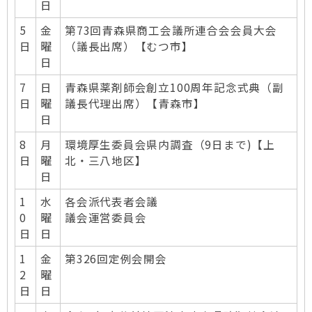
日
5
金
第73回青森県商工会議所連合会会員大会
日
曜
（議長出席）【むつ市】
日
7
日
青森県薬剤師会創立100周年記念式典（副
日
曜
議長代理出席）【青森市】
日
8
月
環境厚生委員会県内調査（9日まで)【上
日
曜
北・三八地区】
日
1
水
各会派代表者会議
0
曜
議会運営委員会
日
日
1
金
第326回定例会開会
2
曜
日
日