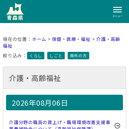
メニュー
ホーム
>
保健・医療・福祉
>
介護・高齢
福祉
絞り込み：
くらし
しごと
県外の方
介護・高齢福祉
2026年08月06日
介護分野の職員の賃上げ・職場環境改善支援事
業費補助金について（高齢福祉保険課）