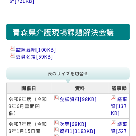
針
[721KB]
厚生労働省
「介護サービス事業における生産
性向上に資するガイドライン（令和6年度改
訂）」
が改訂されました(2025.8.22)
青森県介護現場課題解決会議
設置要綱
[100KB]
委員名簿
[59KB]
表のサイズを切替え
開催日
資料
議事録
令和8年度（令和
会議資料
[98KB]
議事
8年6月書面開
録
[137
催）
KB]
令和7年度（令和
次第
[68KB]
議事
8年1月15日開
資料1
[3183KB]
録
[527