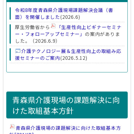
令和8年度青森県介護現場課題解決会議（書
面）を開催しました
(2026.6)
厚生労働省から
「生産性向上ビギナーセミナ
ー・フォローアップセミナー」
の案内がありま
した。（2026.6.9）
介護テクノロジー展＆生産性向上の取組み応
援セミナーのご案内
(2026.5.12)
介護生産性向上に関する事業所調査
の結果を掲
載しました(2026.3.18)
令和7年度青森県介護現場課題解決会議を開催
しました
(2026.1.15)
青森県介護現場の課題解決に向
介護生産性向上に関する事業所調査
を開始しま
けた取組基本方針
した(2026.1.26)
厚生労働省から
「デジタル中核人材養成研
修」
の案内がありました(2025.9.1)
青森県介護現場の課題解決に向けた取組基本方