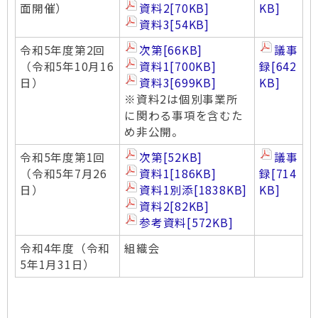
面開催）
資料2
[70KB]
KB]
資料3
[54KB]
令和5年度第2回
次第
[66KB]
議事
（令和5年10月16
資料1
[700KB]
録
[642
日）
資料3
[699KB]
KB]
※資料2は個別事業所
に関わる事項を含むた
め非公開。
令和5年度第1回
次第
[52KB]
議事
（令和5年7月26
資料1
[186KB]
録
[714
日）
資料1別添
[1838KB]
KB]
資料2
[82KB]
参考資料
[572KB]
令和4年度（令和
組織会
5年1月31日）