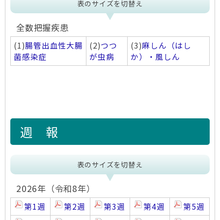
表のサイズを切替え
全数把握疾患
(1)
腸管出血性大腸
(2)
つつ
(3)
麻しん（はし
菌感染症
が虫病
か）・風しん
週 報
表のサイズを切替え
2026年（令和8年）
第1週
第2週
第3週
第4週
第5週