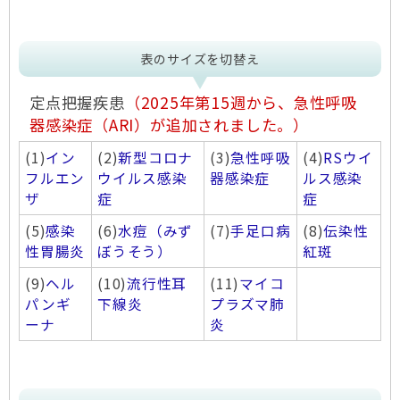
表のサイズを切替え
定点把握疾患
（2025年第15週から、急性呼吸
器感染症（ARI）が追加されました。）
(1)
イン
(2)
新型コロナ
(3)
急性呼吸
(4)
RSウイ
フルエン
ウイルス感染
器感染症
ルス感染
ザ
症
症
(5)
感染
(6)
水痘（みず
(7)
手足口病
(8)
伝染性
性胃腸炎
ぼうそう）
紅斑
(9)
ヘル
(10)
流行性耳
(11)
マイコ
パンギ
下線炎
プラズマ肺
ーナ
炎