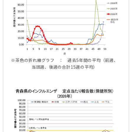
※茶色の折れ線グラフ ： 過去5年間の平均（前週、
当該週、後週の合計15週の平均）