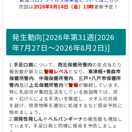
次回は
2026年8月14日（金）10時
更新予定！
発生動向[2026年第31週(2026
年7月27日～2026年8月2日)]
1.
手足口病
について、
西北保健所管内
の定点当たり
報告数が新たに
警報レベル
となり、
東津軽+青森市
保健所管内
、
中南保健所管内
、
三戸+八戸市保健所
管内
及び
上北保健所管内
で
警報
が継続しています。
特に乳幼児が集団生活をしている施設等では、流
水・石けんによる手洗いを徹底し、タオルの共用
を避け、排泄物等を適切に処理するなど感染予防に
努めましょう。
2.
突発性発しん
や
ヘルパンギーナ
の報告数も増加し
ています。手足口病と同様に感染を予防しましょ