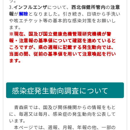
う。
3.
インフルエンザ
について、
西北保健所管内
の
注意
報
が
解除
となりました。引き続き、日頃から手洗い
や咳エチケット等の基本的な感染対策をお願いし
ます。
※現在、国及び国立健康危機管理研究機構が警
報・注意報の基準値について確認を進めていると
ころですが、県の週報に記載する発生動向では、
当面の間、従前の基準値を用いて注意喚起を行い
ます。
感染症発生動向調査について
青森県では、国及び関係機関からの情報をもと
に、毎週又は毎月、感染症の発生動向を公表して
います。
本ページでは、週報、月報、年報の他、一部の