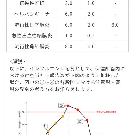
伝染性紅斑
2.0
1.0
-
ヘルパンギーナ
6.0
2.0
-
流行性耳下腺炎
6.0
2.0
3.0
急性出血性結膜炎
1.0
0.1
-
流行性角結膜炎
8.0
4.0
-
<解説>
以下に、インフルエンザを例として、保健所管内に
おける定点当たり報告数が下図のように推移した
場合、図中の①～④の各段階における注意報・警
報の発令の考え方をお知らせします。