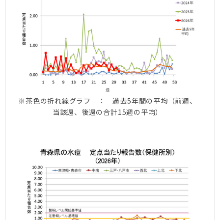
※茶色の折れ線グラフ ： 過去5年間の平均（前週、
当該週、後週の合計15週の平均）