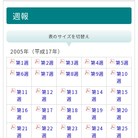
週報
表のサイズを切替え
2005年（平成17年）
第1週
第2週
第3週
第4週
第5週
第6週
第7週
第8週
第9週
第10
週
第11
第12
第13
第14
第15
週
週
週
週
週
第16
第17
第18
第19
第20
週
週
週
週
週
第21
第22
第23
第24
第25
週
週
週
週
週