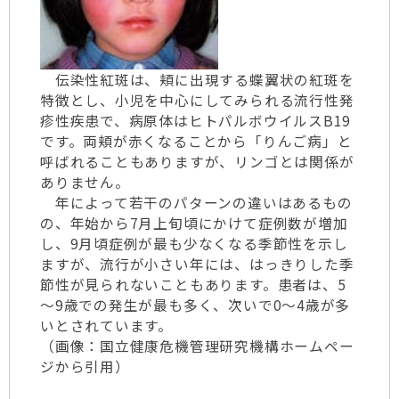
伝染性紅斑は、頬に出現する蝶翼状の紅斑を
特徴とし、小児を中心にしてみられる流行性発
疹性疾患で、病原体はヒトパルボウイルスB19
です。両頬が赤くなることから「りんご病」と
呼ばれることもありますが、リンゴとは関係が
ありません。
年によって若干のパターンの違いはあるもの
の、年始から7月上旬頃にかけて症例数が増加
し、9月頃症例が最も少なくなる季節性を示し
ますが、流行が小さい年には、はっきりした季
節性が見られないこともあります。患者は、5
～9歳での発生が最も多く、次いで0～4歳が多
いとされています。
（画像：国立健康危機管理研究機構ホームペー
ジから引用）