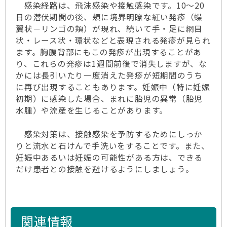
感染経路は、飛沫感染や接触感染です。10～20
日の潜伏期間の後、頬に境界明瞭な紅い発疹（蝶
翼状－リンゴの頬）が現れ、続いて手・足に網目
状・レース状・環状などと表現される発疹が見られ
ます。胸腹背部にもこの発疹が出現することがあ
り、これらの発疹は1週間前後で消失しますが、な
かには長引いたり一度消えた発疹が短期間のうち
に再び出現することもあります。妊娠中（特に妊娠
初期）に感染した場合、まれに胎児の異常（胎児
水腫）や流産を生じることがあります。
感染対策は、接触感染を予防するためにしっか
りと流水と石けんで手洗いをすることです。また、
妊娠中あるいは妊娠の可能性がある方は、できる
だけ患者との接触を避けるようにしましょう。
関連情報