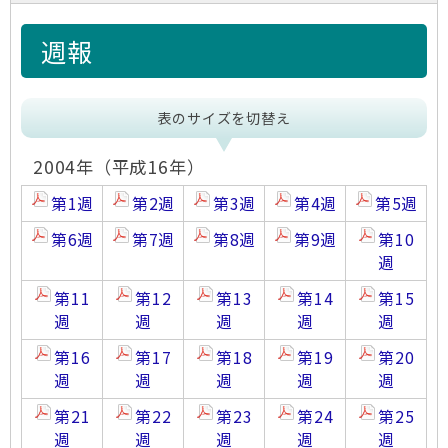
週報
表のサイズを切替え
2004年（平成16年）
第1週
第2週
第3週
第4週
第5週
第6週
第7週
第8週
第9週
第10
週
第11
第12
第13
第14
第15
週
週
週
週
週
第16
第17
第18
第19
第20
週
週
週
週
週
第21
第22
第23
第24
第25
週
週
週
週
週