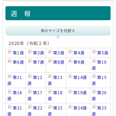
週 報
表のサイズを切替え
2020年（令和２年）
第1週
第2週
第3週
第4週
第5週
第6週
第7週
第8週
第9週
第10
週
第11
第12
第13
第14週
第15
週
週
週
週
第16
第17
第18
第19週
第20
週
週
週
週
第21
第22
第23
第24週
第25
週
週
週
週