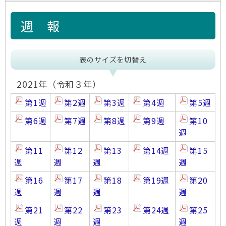
週 報
表のサイズを切替え
2021年（令和３年）
第1週
第2週
第3週
第4週
第5週
第6週
第7週
第8週
第9週
第10
週
第11
第12
第13
第14週
第15
週
週
週
週
第16
第17
第18
第19週
第20
週
週
週
週
第21
第22
第23
第24週
第25
週
週
週
週