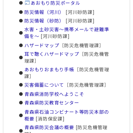
あおもり防災ポータル
防災情報（河川）
[河川砂防課]
防災情報（砂防）
[河川砂防課]
水害・土砂災害～携帯メールで避難準
備を～
[河川砂防課]
ハザードマップ
［防災危機管理課］
耳で聴くハザードマップ
［防災危機管
理課］
あおもりおまもり手帳
［防災危機管理
課］
災害備蓄について
［防災危機管理課］
青森県消防学校へようこそ
青森県防災教育センター
青森県石油コンビナート等防災本部の
概要
[消防保安課]
青森県防災会議の概要
[防災危機管理