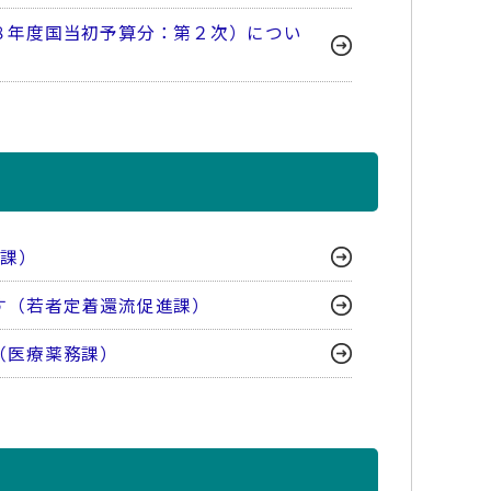
８年度国当初予算分：第２次）につい
策課）
す（若者定着還流促進課）
（医療薬務課）