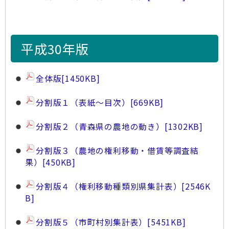
平成30年版
全体版
[1450KB]
分割版１（表紙～目次）
[669KB]
分割版２（青森県の農地の動き）
[1302KB]
分割版３（農地の権利移動・借賃等調査結
果）
[450KB]
分割版４（権利移動種類別県集計表）
[2546K
B]
分割版５（市町村別集計表）
[5451KB]