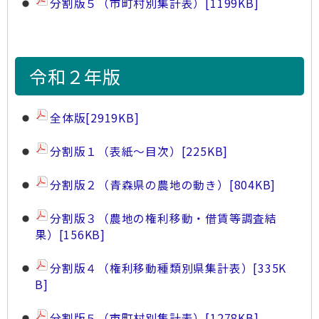
分割版５（市町村別集計表）
[1199KB]
令和２年版
全体版
[2919KB]
分割版１（表紙～目次）
[225KB]
分割版２（青森県の農地の動き）
[804KB]
分割版３（農地の権利移動・借賃等調査結
果）
[156KB]
分割版４（権利移動種類別県集計表）
[335K
B]
分割版５（市町村別集計表）
[1278KB]