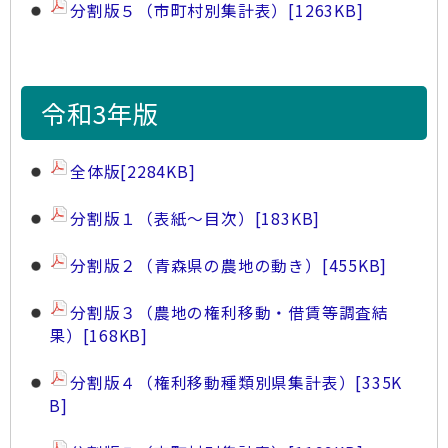
分割版５（市町村別集計表）
[1263KB]
令和3年版
全体版
[2284KB]
分割版１（表紙～目次）
[183KB]
分割版２（青森県の農地の動き）
[455KB]
分割版３（農地の権利移動・借賃等調査結
果）
[168KB]
分割版４（権利移動種類別県集計表）
[335K
B]