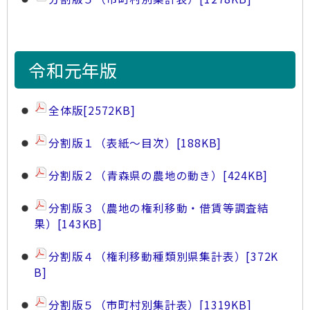
令和元年版
全体版
[2572KB]
分割版１（表紙～目次）
[188KB]
分割版２（青森県の農地の動き）
[424KB]
分割版３（農地の権利移動・借賃等調査結
果）
[143KB]
分割版４（権利移動種類別県集計表）
[372K
B]
分割版５（市町村別集計表）
[1319KB]