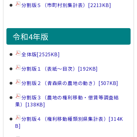
分割版５（市町村別集計表）
[2213KB]
令和4年版
全体版
[2525KB]
分割版１（表紙～目次）
[192KB]
分割版２（青森県の農地の動き）
[507KB]
分割版３（農地の権利移動・借賃等調査結
果）
[138KB]
分割版４（権利移動種類別県集計表）
[314K
B]