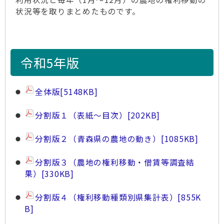
状況等を取りまとめたものです。
令和5年版
全体版
[5148KB]
分割版１（表紙～目次）
[202KB]
分割版２（青森県の農地の動き）
[1085KB]
分割版３（農地の権利移動・借賃等調査結
果）
[330KB]
分割版４（権利移動種類別県集計表）
[855K
B]