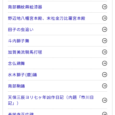
南部鶴紋蒔絵漆器
野辺地八幡宮本殿、末社金刀比羅宮本殿
田子の虫追い
斗内獅子舞
加賀美流騎馬打毬
念仏鶏舞
水木獅子(鹿)踊
南部駒踊
天保三辰ヨリ七ヶ年凶作日記（内題「市川日
記」）
長栄寺正応碑