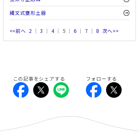
縄文式甕形土器
<<前へ
2
｜
3
｜
4
｜ 5 ｜
6
｜
7
｜
8
次へ>>
この記事をシェアする
フォローする