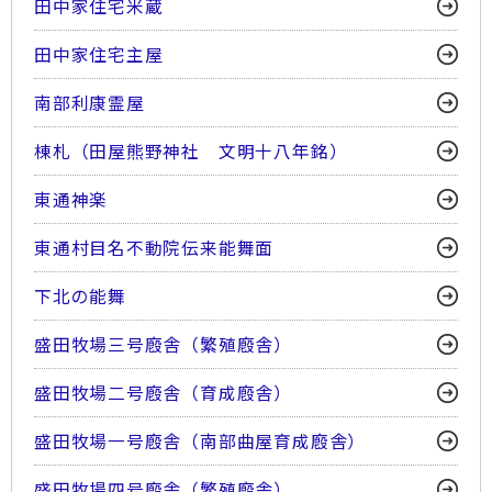
田中家住宅米蔵
田中家住宅主屋
南部利康霊屋
棟札（田屋熊野神社 文明十八年銘）
東通神楽
東通村目名不動院伝来能舞面
下北の能舞
盛田牧場三号廏舎（繁殖廏舎）
盛田牧場二号廏舎（育成廏舎）
盛田牧場一号廏舎（南部曲屋育成廏舎）
盛田牧場四号廏舎（繁殖廏舎）