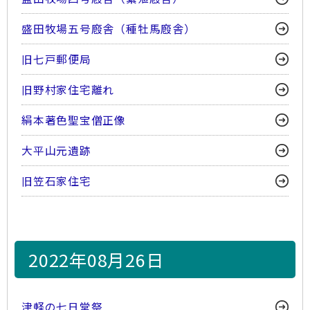
盛田牧場五号廏舎（種牡馬廏舎）
旧七戸郵便局
旧野村家住宅離れ
絹本著色聖宝僧正像
大平山元遺跡
旧笠石家住宅
2022年08月26日
津軽の七日堂祭