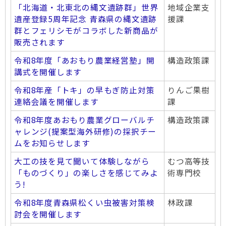
「北海道・北東北の縄文遺跡群」世界
地域企業支
遺産登録5周年記念 青森県の縄文遺跡
援課
群とフェリシモがコラボした新商品が
販売されます
令和8年度「あおもり農業経営塾」開
構造政策課
講式を開催します
令和8年産「トキ」の早もぎ防止対策
りんご果樹
連絡会議を開催します
課
令和8年度あおもり農業グローバルチ
構造政策課
ャレンジ(提案型海外研修)の採択チー
ムをお知らせします
大工の技を見て聞いて体験しながら
むつ高等技
「ものづくり」の楽しさを感じてみよ
術専門校
う!
令和8年度青森県松くい虫被害対策検
林政課
討会を開催します