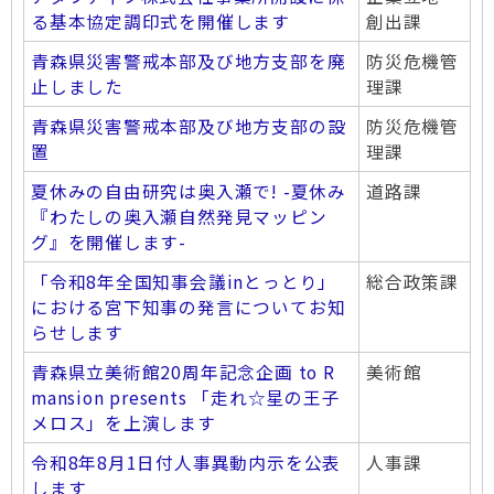
る基本協定調印式を開催します
創出課
青森県災害警戒本部及び地方支部を廃
防災危機管
止しました
理課
青森県災害警戒本部及び地方支部の設
防災危機管
置
理課
夏休みの自由研究は奥入瀬で! -夏休み
道路課
『わたしの奥入瀬自然発見マッピン
グ』を開催します-
「令和8年全国知事会議inとっとり」
総合政策課
における宮下知事の発言についてお知
らせします
青森県立美術館20周年記念企画 to R
美術館
mansion presents 「走れ☆星の王子
メロス」を上演します
令和8年8月1日付人事異動内示を公表
人事課
します