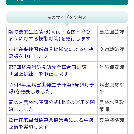
表のサイズを切替え
臨時農業生産情報(大雨・落雷・降ひ
農産園芸課
ょうに対する技術対策)を発行します
並行在来線関係道県協議会による中央
交通戦略課
要請を中止します
第7回緊急消防援助隊全国合同訓練
消防保安課
「図上訓練」を中止します
令和8年度病害虫発生予報第5号(8月予
病害虫防除
報)を発表しました。
所
青森県農林水産部公式LINEの運用を開
農林水産政
始しました
策課
並行在来線関係道県協議会による中央
交通戦略課
要請を実施します