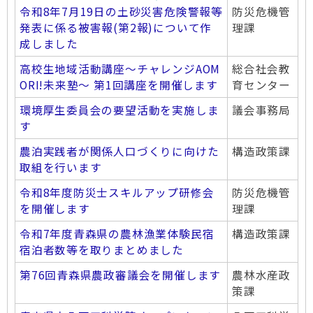
令和8年7月19日の土砂災害危険警報等
防災危機管
発表に係る被害報(第2報)について作
理課
成しました
高校生地域活動講座～チャレンジAOM
総合社会教
ORI!未来塾～ 第1回講座を開催します
育センター
環境厚生委員会の要望活動を実施しま
議会事務局
す
農泊実践者が関係人口づくりに向けた
構造政策課
取組を行います
令和8年度防災士スキルアップ研修会
防災危機管
を開催します
理課
令和7年度青森県の農林漁業体験民宿
構造政策課
宿泊者数等を取りまとめました
第76回青森県農政審議会を開催します
農林水産政
策課