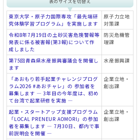
表のサイズを切替え
東京大学・原子力国際専攻「最先端研
原子力立地
究体験学習プログラム」を実施します
対策課
令和8年7月19日の土砂災害危険警報等
防災危機管
発表に係る被害報(第3報)について作
理課
成しました
第75回青森県水産振興審議会を開催し
水産振興課
ます
「あおもり若手起業チャレンジプログ
企業立地・
ラム2026 #あおチャレ」の 参加者を
創出課
募集します ― 3年目の今年度は、初め
て台湾で起業研修を実施 ―
起業・スタートアップ支援プログラム
企業立地・
「LOCAL PRENEUR AOMORI」の参加
創出課
者を募集します ― 7月30日、都内で事
前説明会を開催 ―