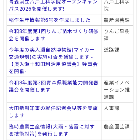
青森県立八戸工科学院オープンキャン
八戸工科学
パス2026を開催します!
院
稲作生産情報第6号を作成しました
農産園芸課
令和8年度第1回りんご苗木づくり研修
りんご果樹
会を開催します
課
今年度の奥入瀬自然博物館(マイカー
道路課
交通規制)の実施可否を議論します -
【奥入瀬十和田利活用協議会】幹事会
を開催-
令和8年度第3回青森県職業能力開発審
産業イノベ
議会を開催します
ーション推
進課
大田新副知事の就任記者会見等を実施
人事課
します
臨時農業生産情報(大雨・落雷に対す
農産園芸課
る技術対策)を発行します