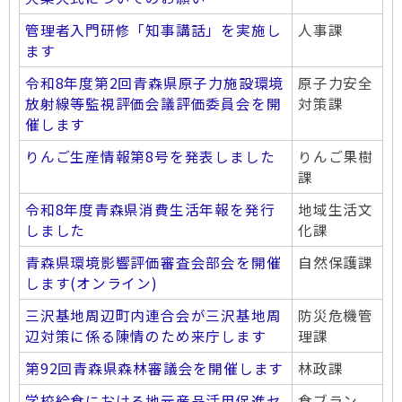
管理者入門研修「知事講話」を実施し
人事課
ます
令和8年度第2回青森県原子力施設環境
原子力安全
放射線等監視評価会議評価委員会を開
対策課
催します
りんご生産情報第8号を発表しました
りんご果樹
課
令和8年度青森県消費生活年報を発行
地域生活文
しました
化課
青森県環境影響評価審査会部会を開催
自然保護課
します(オンライン)
三沢基地周辺町内連合会が三沢基地周
防災危機管
辺対策に係る陳情のため来庁します
理課
第92回青森県森林審議会を開催します
林政課
学校給食における地元産品活用促進セ
食ブラン