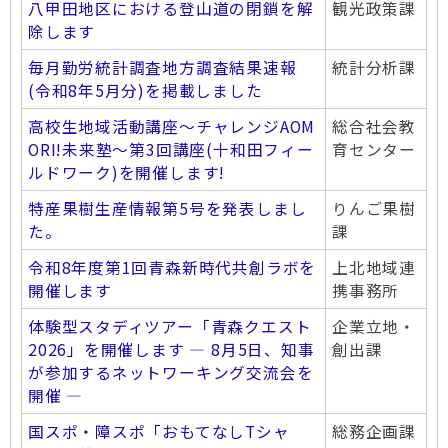
八甲田地区における登山道の閉鎖を解
観光政策課
除します
毎月勤労統計調査地方調査結果速報
統計分析課
(令和8年5月分)を掲載しました
高校生地域活動講座～チャレンジAOM
総合社会教
ORI!未来塾～第3回講座(十和田フィー
育センター
ルドワーク)を開催します!
特産果樹生産情報第5号を発表しまし
りんご果樹
た。
課
令和8年度第1回青森新時代共創ラボを
上北地域連
開催します
携事務所
体験型スタディツアー「青森クエスト
企業立地・
2026」を開催します ― 8月5日、知事
創出課
が参加するネットワーキング交流会を
開催 ―
国スポ・障スポ「おもてなしTシャ
総務企画課