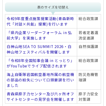
表のサイズを切替え
令和9年度重点施策提案活動(青森新時
総合政策課
代「対話×共創」提案)を行います
「県内企業リーダーフォーラム in 弘
若者定着還
前大学」を実施します
流促進課
白神山地SEA TO SUMMIT 2026・白
自然保護課
神山地フェスティバルを開催します
「令和8年全国知事会議 in とっとり」
総合政策課
がYouTubeでライブ配信されます
海上自衛隊岩国航空基地所属の航空機
防災危機管
の部品の紛失について口頭要請を行い
理課
ました
青森県原子力センター及び六ヶ所オフ
原子力安全
サイトセンターの見学会を開催します
対策課