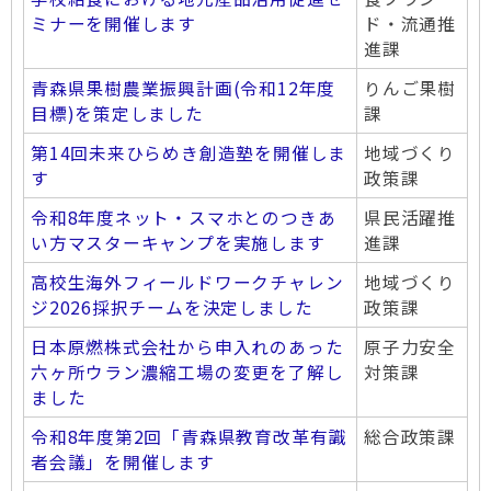
ミナーを開催します
ド・流通推
進課
青森県果樹農業振興計画(令和12年度
りんご果樹
目標)を策定しました
課
第14回未来ひらめき創造塾を開催しま
地域づくり
す
政策課
令和8年度ネット・スマホとのつきあ
県民活躍推
い方マスターキャンプを実施します
進課
高校生海外フィールドワークチャレン
地域づくり
ジ2026採択チームを決定しました
政策課
日本原燃株式会社から申入れのあった
原子力安全
六ヶ所ウラン濃縮工場の変更を了解し
対策課
ました
令和8年度第2回「青森県教育改革有識
総合政策課
者会議」を開催します