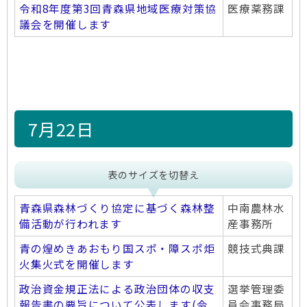
令和8年度第3回青森県地域医療対策協
医療薬務課
議会を開催します
7月22日
表のサイズを切替え
青森県森林づくり協定に基づく森林整
中南農林水
備活動が行われます
産事務所
青の煌めきあおもり国スポ・障スポ炬
競技式典課
火集火式を開催します
政治資金規正法による政治団体の収支
選挙管理委
報告書の要旨について公表します(令
員会事務局