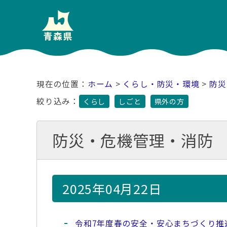
ホーム
>
くらし・防災・環境
>
防災
絞り込み：
くらし
しごと
県外の方
防災・危機管理・消防
2025年04月22日
令和7年度春の安全・安心まちづくり推