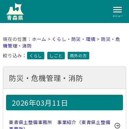
メニュー
ホーム
>
くらし・防災・環境
>
防災・危
機管理・消防
絞り込み：
くらし
しごと
県外の方
防災・危機管理・消防
2026年03月11日
東青県土整備事務所 事業紹介（東青県土整備
事務所）