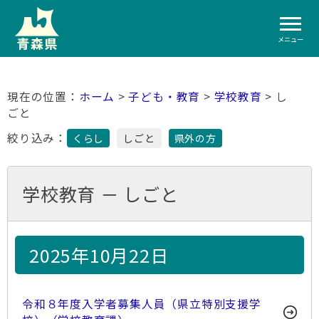
メニュー
ホーム
>
子ども・教育
>
学校教育
> し
ごと
絞り込み：
くらし
しごと
県外の方
学校教育 － しごと
2025年10月22日
令和８年度入学者募集人員（県立特別支援学