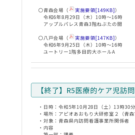
〇青森会場（
実施要領
[149KB]
）
令和6年8月29日（木）10時～16時
アップルパレス青森3階ねぶたの間
〇八戸会場（
実施要領
[147KB]
）
令和6年9月25日（木）10時～16時
ユートリー1階多目的大ホールA
【終了】R5医療的ケア児訪
・日時：令和5年10月28日（土）13時30分
・場所：アピオあおもり大研修室２（青森市
・対象：青森県内訪問看護事業所関係者
・内容
第一部：講義