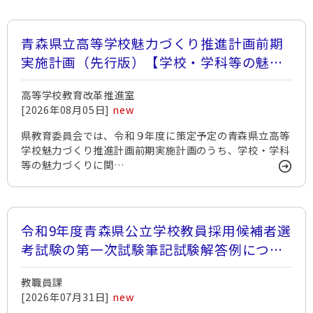
青森県立高等学校魅力づくり推進計画前期
実施計画（先行版）【学校・学科等の魅力
づくり】（案）に関する地区懇談会につい
高等学校教育改革推進室
て
[2026年08月05日]
new
県教育委員会では、令和９年度に策定予定の青森県立高等
学校魅力づくり推進計画前期実施計画のうち、学校・学科
等の魅力づくりに関…
令和9年度青森県公立学校教員採用候補者選
考試験の第一次試験筆記試験解答例につい
て
教職員課
[2026年07月31日]
new