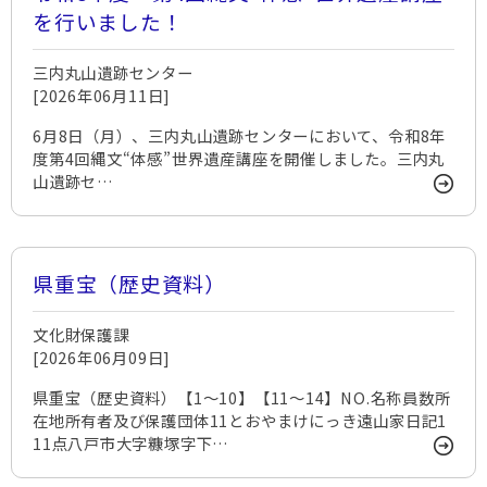
を行いました！
三内丸山遺跡センター
[2026年06月11日]
6月8日（月）、三内丸山遺跡センターにおいて、令和8年
度第4回縄文“体感”世界遺産講座を開催しました。三内丸
山遺跡セ…
県重宝（歴史資料）
文化財保護課
[2026年06月09日]
県重宝（歴史資料）【1～10】【11～14】NO.名称員数所
在地所有者及び保護団体11とおやまけにっき遠山家日記1
11点八戸市大字糠塚字下…