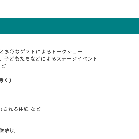
と多彩なゲストによるトークショー
、子どもたちなどによるステージイベント
など
除く）
れられる体験 など
像放映