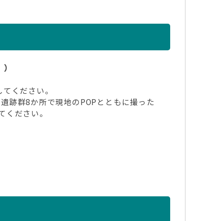
））
ーしてください。
文遺跡群8か所で現地のPOPとともに撮った
てください。