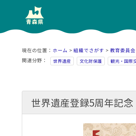
ホーム
>
組織でさがす
>
教育委員会
関連分野
世界遺産
文化財保護
観光・国際
世界遺産登録5周年記念