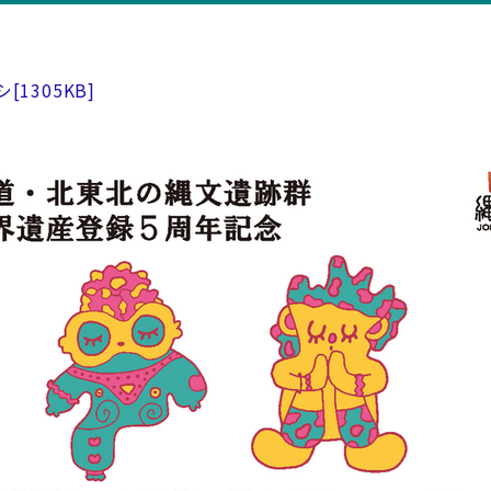
シ
[1305KB]