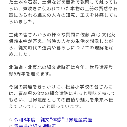
た土器や石器、土偶などを間近で観察して触っても
らい、煮炊きに使われていた本物の土器の質感や石
器にみられる縄文の人々の知恵、工夫を体感しても
らいました。
生徒の皆さんからの様々な質問に佐藤 真弓 文化財
保護主幹が答え、当時の人々の生活を想像しなが
ら、縄文時代の道具や暮らしについての理解を深
めました。
北海道・北東北の縄文遺跡群は今年、世界遺産登
録5周年を迎えます。
今回の講座をきっかけに、松島小学校の皆さんに
は、青森県の8つの縄文遺跡にもっと興味を持って
もらい、世界遺産としての価値や魅力を未来へ伝
えていってほしいと願っています。
令和8年度 縄­文“体感”­世界遺産講­座
青森県の縄文遺跡群