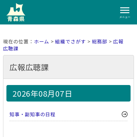
メニュー
ホーム
>
組織でさがす
>
総務部
>
広報
広聴課
広報広聴課
2026年08月07日
知事・副知事の日程