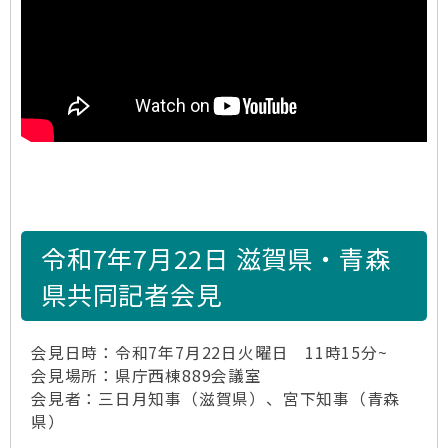
令和7年7月22日 滋賀県・青森
県共同記者会見
会見日時：令和7年7月22日火曜日 11時15分~
会見場所：県庁西棟889会議室
会見者：三日月知事（滋賀県）、宮下知事（青森
県）