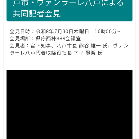
戸市・ヴァンラーレ八戸による
共同記者会見
会見日時：令和8年7月30日木曜日 16時00分~
会見場所：県庁西棟889会議室
会見者：宮下知事、八戸市長 熊谷 雄一 氏、ヴァン
ラーレ八戸代表取締役社長 下平 賢吾 氏