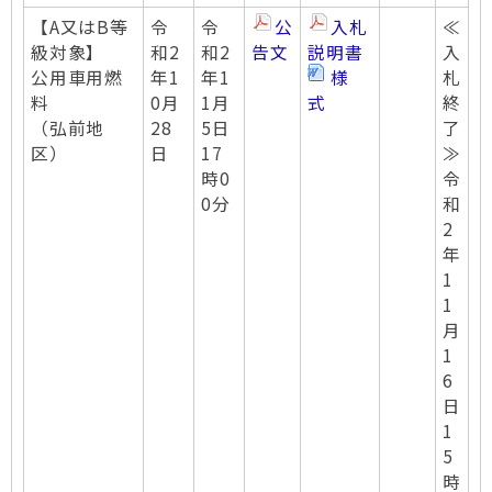
【A又はB等
令
令
公
入札
≪
級対象】
和2
和2
告文
説明書
入
公用車用燃
年1
年1
様
札
料
0月
1月
式
終
（弘前地
28
5日
了
区）
日
17
≫
時0
令
0分
和
2
年
1
1
月
1
6
日
1
5
時