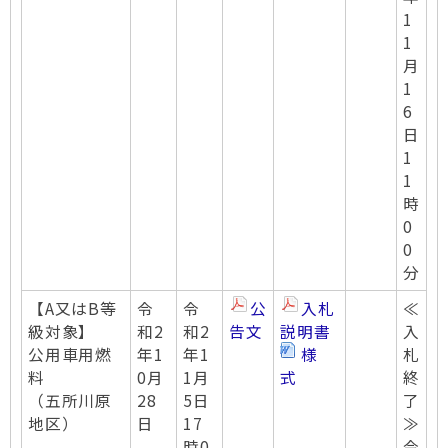
1
1
月
1
6
日
1
1
時
0
0
分
【A又はB等
令
令
公
入札
≪
級対象】
和2
和2
告文
説明書
入
公用車用燃
年1
年1
様
札
料
0月
1月
式
終
（五所川原
28
5日
了
地区）
日
17
≫
時0
令