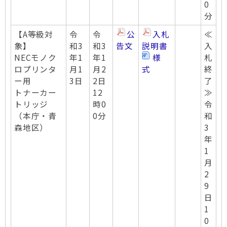
0
分
【A等級対
令
令
公
入札
≪
象】
和3
和3
告文
説明書
入
NECモノク
年1
年1
様
札
ロプリンタ
月1
月2
式
終
ー用
3日
2日
了
トナーカー
12
≫
トリッジ
時0
令
（本庁・青
0分
和
森地区）
3
年
1
月
2
9
日
1
0