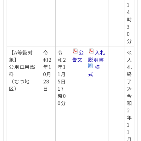
1
4
時
3
0
分
【A等級対
令
令
公
入札
≪
象】
和2
和2
告文
説明書
入
公用車用燃
年1
年1
様
札
料
0月
1月
式
終
（むつ地
28
5日
了
区）
日
17
≫
時0
令
0分
和
2
年
1
1
月