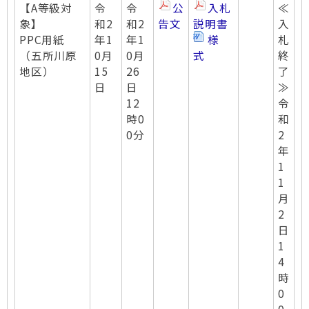
【A等級対
令
令
公
入札
≪
象】
和2
和2
告文
説明書
入
PPC用紙
年1
年1
様
札
（五所川原
0月
0月
式
終
地区）
15
26
了
日
日
≫
12
令
時0
和
0分
2
年
1
1
月
2
日
1
4
時
0