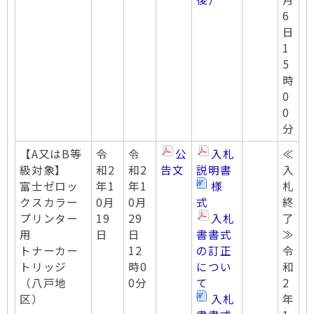
6
日
1
5
時
0
0
分
【A又はB等
令
令
公
入札
≪
級対象】
和2
和2
告文
説明書
入
富士ゼロッ
年1
年1
様
札
クスカラー
0月
0月
式
終
プリンター
19
29
入札
了
用
日
日
書書式
≫
トナーカー
12
の訂正
令
トリッジ
時0
につい
和
（八戸地
0分
て
2
区）
入札
年