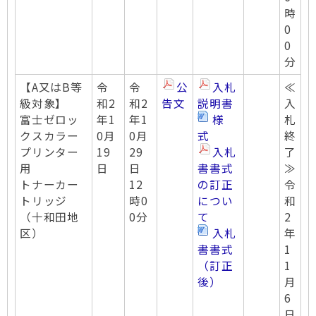
時
0
0
分
【A又はB等
令
令
公
入札
≪
級対象】
和2
和2
告文
説明書
入
富士ゼロッ
年1
年1
様
札
クスカラー
0月
0月
式
終
プリンター
19
29
入札
了
用
日
日
書書式
≫
トナーカー
12
の訂正
令
トリッジ
時0
につい
和
（十和田地
0分
て
2
区）
入札
年
書書式
1
（訂正
1
後）
月
6
日