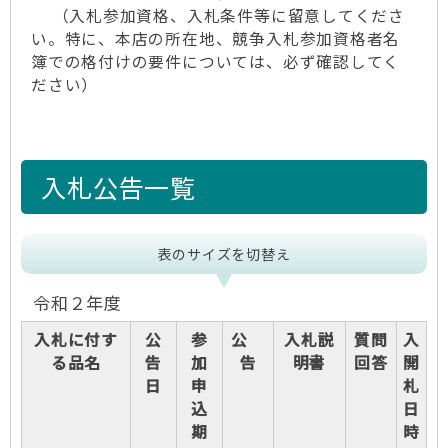
（入札参加資格、入札条件等に留意してくださ
い。特に、本店の所在地、競争入札参加資格者名
簿での格付けの要件については、必ず確認してく
ださい）
入札公告一覧
表のサイズを切替え
令和２年度
入札に付す
公
参
公
入札説
質問
入
る品名
告
加
告
明書
回答
開
日
申
札
込
日
期
時