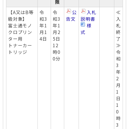
限
【A又はB等
令
令
公
入札
≪
級対象】
和3
和3
告文
説明書
入
富士通モノ
年1
年1
様
札
クロプリン
月1
月2
式
終
ター用
4日
5日
了
トナーカー
12
≫
トリッジ
時0
令
0分
和
3
年
2
月
1
日
1
0
時
3