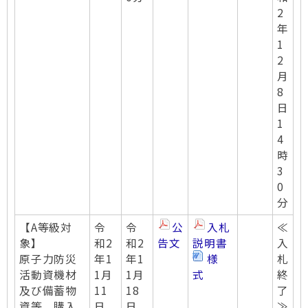
2
年
1
2
月
8
日
1
4
時
3
0
分
【A等級対
令
令
公
入札
≪
象】
和2
和2
告文
説明書
入
原子力防災
年1
年1
様
札
活動資機材
1月
1月
式
終
及び備蓄物
11
18
了
資等 購入
日
日
≫