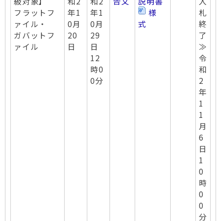
級対象】
和2
和2
告文
説明書
入
フラットフ
年1
年1
様
札
ァイル・
0月
0月
式
終
ガバットフ
20
29
了
ァイル
日
日
≫
12
令
時0
和
0分
2
年
1
1
月
6
日
1
0
時
0
0
分