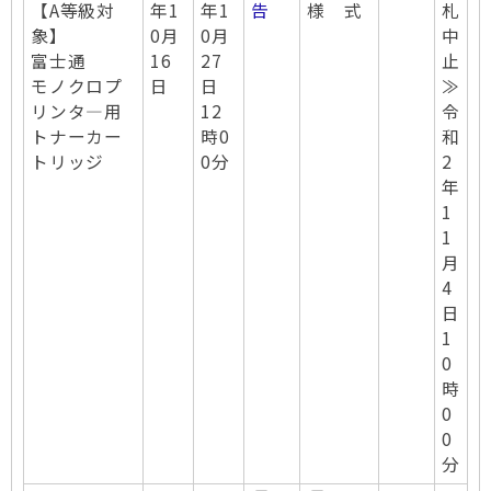
【A等級対
年1
年1
告
様 式
札
象】
0月
0月
中
富士通
16
27
止
モノクロプ
日
日
≫
リンタ―用
12
令
トナーカー
時0
和
トリッジ
0分
2
年
1
1
月
4
日
1
0
時
0
0
分