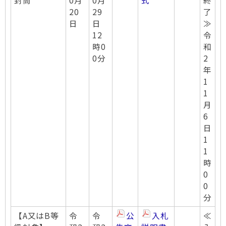
封筒
0月
0月
式
終
20
29
了
日
日
≫
12
令
時0
和
0分
2
年
1
1
月
6
日
1
1
時
0
0
分
【A又はB等
令
令
公
入札
≪