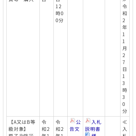
12
令
時0
和
0分
2
年
1
1
月
2
7
日
1
3
時
3
0
分
【A又はB等
令
令
公
入札
≪
級対象】
和2
和2
告文
説明書
入
原子力防災
年1
年1
様
札