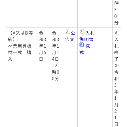
時
3
0
分
【A又はB等
令
令
公
入札
≪
級】
和3
和3
告文
説明書
入
林業用資機
年1
年1
様
札
材一式 購
月5
月1
式
終
入
日
4日
了
12
≫
時0
令
0分
和
3
年
1
月
2
1
日