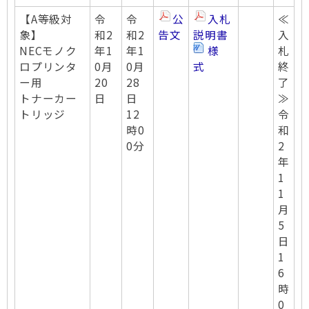
【A等級対
令
令
公
入札
≪
象】
和2
和2
告文
説明書
入
NECモノク
年1
年1
様
札
ロプリンタ
0月
0月
式
終
ー用
20
28
了
トナーカー
日
日
≫
トリッジ
12
令
時0
和
0分
2
年
1
1
月
5
日
1
6
時
0