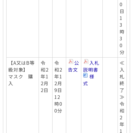
0
日
1
3
時
3
0
分
【A又はB等
令
令
公
入札
≪
級対象】
和2
和2
告文
説明書
入
マスク 購
年1
年1
様
札
入
2月
2月
式
終
2日
9日
了
12
≫
時0
令
0分
和
2
年
1