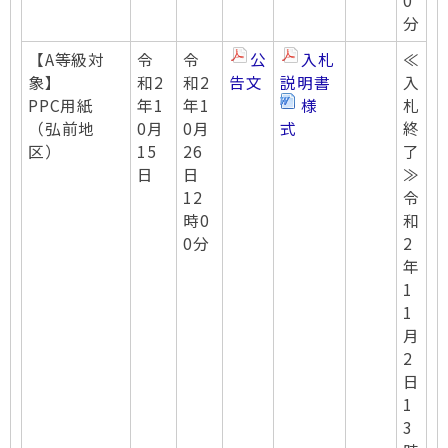
0
分
【A等級対
令
令
公
入札
≪
象】
和2
和2
告文
説明書
入
PPC用紙
年1
年1
様
札
（弘前地
0月
0月
式
終
区）
15
26
了
日
日
≫
12
令
時0
和
0分
2
年
1
1
月
2
日
1
3