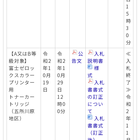
1
5
時
3
0
分
【A又はB等
令
令
公
入札
≪
級対象】
和2
和2
告文
説明書
入
富士ゼロッ
年1
年1
様
札
クスカラー
0月
0月
式
終
プリンター
19
29
入札
了
用
日
日
書書式
≫
トナーカー
12
の訂正
令
トリッジ
時0
につい
和
（五所川原
0分
て
2
地区）
入札
年
書書式
1
（訂正
1
後）
月