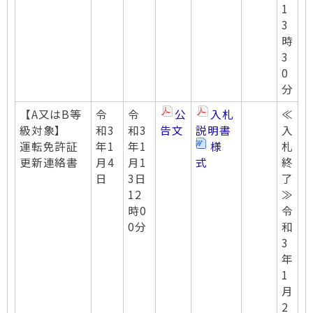
1
3
時
3
0
分
【A又はB等
令
令
公
入札
≪
級対象】
和3
和3
告文
説明書
入
運転免許証
年1
年1
様
札
更新連絡書
月4
月1
式
終
日
3日
了
12
≫
時0
令
0分
和
3
年
1
月
2