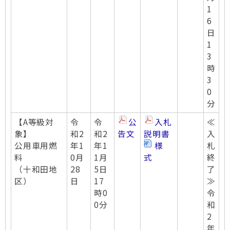
1
6
日
1
3
時
3
0
分
【A等級対
令
令
公
入札
≪
象】
和2
和2
告文
説明書
入
公用車用燃
年1
年1
様
札
料
0月
1月
式
終
（十和田地
28
5日
了
区）
日
17
≫
時0
令
0分
和
2
年