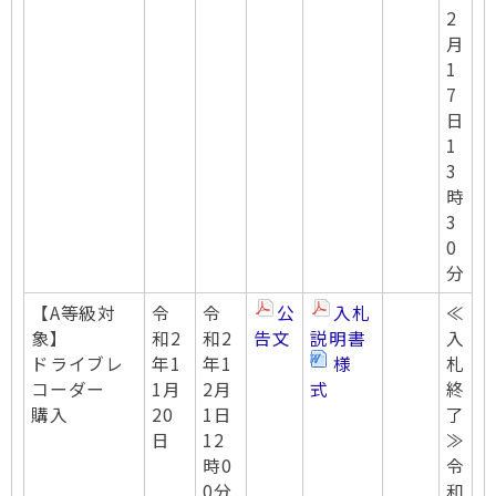
2
月
1
7
日
1
3
時
3
0
分
【A等級対
令
令
公
入札
≪
象】
和2
和2
告文
説明書
入
ドライブレ
年1
年1
様
札
コーダー
1月
2月
式
終
購入
20
1日
了
日
12
≫
時0
令
0分
和