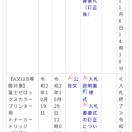
書書式
1
（訂正
1
後）
月
6
日
1
4
時
3
0
分
【A又はB等
令
令
公
入札
≪
級対象】
和2
和2
告文
説明書
入
富士ゼロッ
年1
年1
様
札
クスカラー
0月
0月
式
終
プリンター
19
29
入札
了
用
日
日
書書式
≫
トナーカー
12
の訂正
令
トリッジ
時0
につい
和