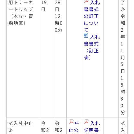
用トナーカ
19
28
入札
了
ートリッジ
日
日
書書式
≫
（本庁・青
12
の訂正
令
森地区）
時0
につい
和
0分
て
2
入札
年
書書式
1
（訂正
1
後）
月
5
日
1
5
時
3
0
分
≪入札中止
令
令
中
入札
≪
≫
和2
和2
止公
説明書
入