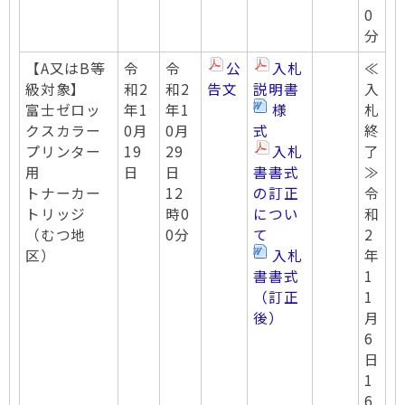
0
分
【A又はB等
令
令
公
入札
≪
級対象】
和2
和2
告文
説明書
入
富士ゼロッ
年1
年1
様
札
クスカラー
0月
0月
式
終
プリンター
19
29
入札
了
用
日
日
書書式
≫
トナーカー
12
の訂正
令
トリッジ
時0
につい
和
（むつ地
0分
て
2
区）
入札
年
書書式
1
（訂正
1
後）
月
6
日
1
6