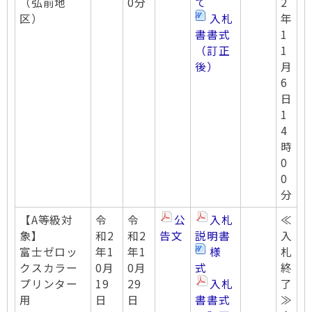
（弘前地
0分
て
2
区）
入札
年
書書式
1
（訂正
1
後）
月
6
日
1
4
時
0
0
分
【A等級対
令
令
公
入札
≪
象】
和2
和2
告文
説明書
入
富士ゼロッ
年1
年1
様
札
クスカラー
0月
0月
式
終
プリンター
19
29
入札
了
用
日
日
書書式
≫