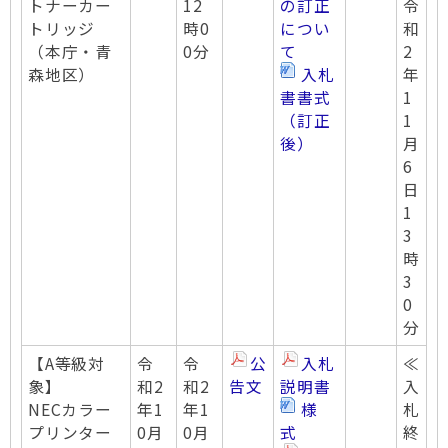
トナーカー
12
の訂正
令
トリッジ
時0
につい
和
（本庁・青
0分
て
2
森地区）
入札
年
書書式
1
（訂正
1
後）
月
6
日
1
3
時
3
0
分
【A等級対
令
令
公
入札
≪
象】
和2
和2
告文
説明書
入
NECカラー
年1
年1
様
札
プリンター
0月
0月
式
終