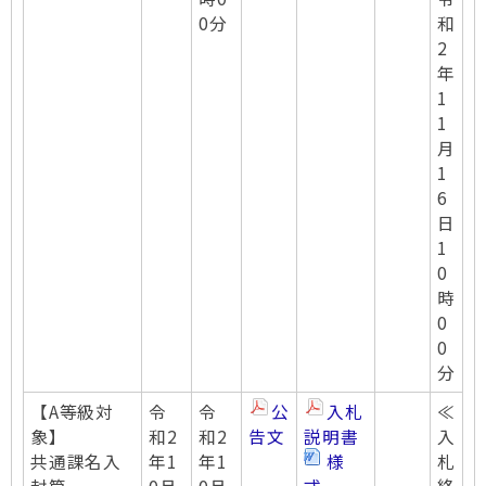
0分
和
2
年
1
1
月
1
6
日
1
0
時
0
0
分
【A等級対
令
令
公
入札
≪
象】
和2
和2
告文
説明書
入
共通課名入
年1
年1
様
札