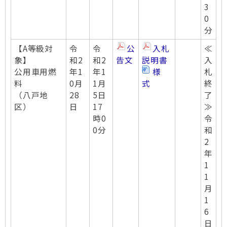
3
0
分
【A等級対
令
令
公
入札
≪
象】
和2
和2
告文
説明書
入
公用車用燃
年1
年1
様
札
料
0月
1月
式
終
（八戸地
28
5日
了
区）
日
17
≫
時0
令
0分
和
2
年
1
1
月
1
6
日