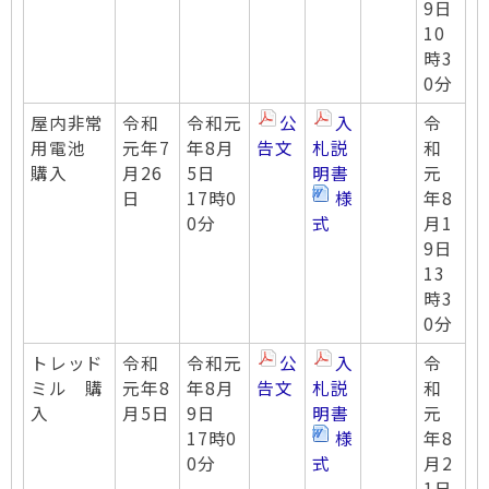
9日
10
時3
0分
屋内非常
令和
令和元
公
入
令
用電池
元年7
年8月
告文
札説
和
購入
月26
5日
明書
元
日
17時0
様
年8
0分
式
月1
9日
13
時3
0分
トレッド
令和
令和元
公
入
令
ミル 購
元年8
年8月
告文
札説
和
入
月5日
9日
明書
元
17時0
様
年8
0分
式
月2
1日