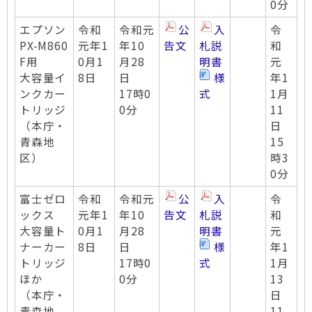
0分
エプソン
令和
令和元
公
入
令
PX-M860
元年1
年10
告文
札説
和
F用
0月1
月28
明書
元
大容量イ
8日
日
様
年1
ンクカー
17時0
式
1月
トリッジ
0分
11
（本庁・
日
青森地
15
区）
時3
0分
富士ゼロ
令和
令和元
公
入
令
ックス
元年1
年10
告文
札説
和
大容量ト
0月1
月28
明書
元
ナーカー
8日
日
様
年1
トリッジ
17時0
式
1月
ほか
0分
13
（本庁・
日
青森地
11