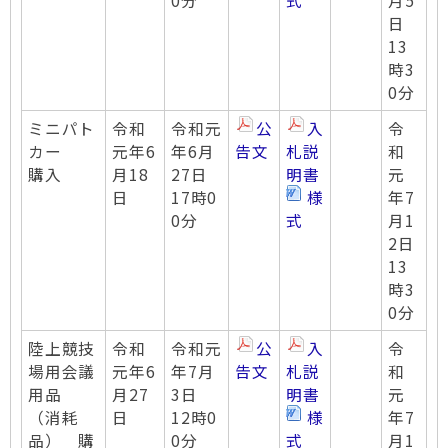
0分
式
月5
日
13
時3
0分
ミニパト
令和
令和元
公
入
令
カー
元年6
年6月
告文
札説
和
購入
月18
27日
明書
元
日
17時0
様
年7
0分
式
月1
2日
13
時3
0分
陸上競技
令和
令和元
公
入
令
場用会議
元年6
年7月
告文
札説
和
用品
月27
3日
明書
元
（消耗
日
12時0
様
年7
品） 購
0分
式
月1