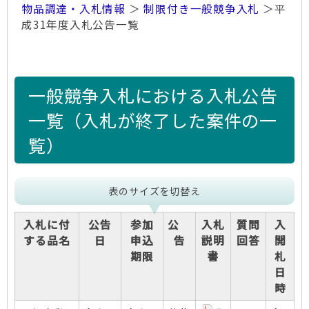
物品調達・入札情報
＞
制限付き一般競争入札
＞平
成31年度入札公告一覧
一般競争入札における入札公告
一覧（入札が終了した案件の一
覧）
表のサイズを切替え
入札に付
公告
参加
公
入札
質問
入
する品名
日
申込
告
説明
回答
開
期限
書
札
日
時