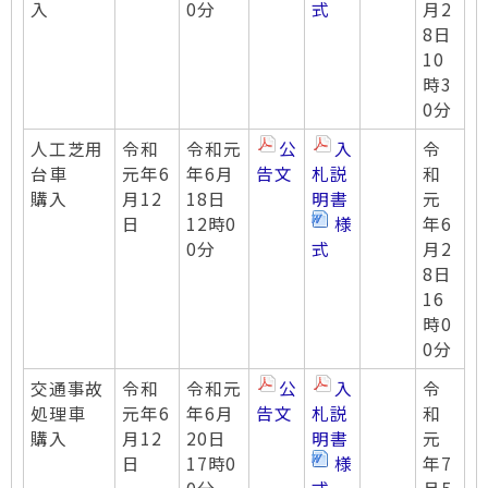
入
0分
式
月2
8日
10
時3
0分
人工芝用
令和
令和元
公
入
令
台車
元年6
年6月
告文
札説
和
購入
月12
18日
明書
元
日
12時0
様
年6
0分
式
月2
8日
16
時0
0分
交通事故
令和
令和元
公
入
令
処理車
元年6
年6月
告文
札説
和
購入
月12
20日
明書
元
日
17時0
様
年7