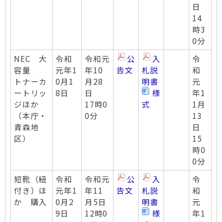
日
14
時3
0分
NEC 大
令和
令和元
公
入
令
容量
元年1
年10
告文
札説
和
トナーカ
0月1
月28
明書
元
ートリッ
8日
日
様
年1
ジほか
17時0
式
1月
（本庁・
0分
13
青森地
日
区）
15
時0
0分
短靴（紐
令和
令和元
公
入
令
付き）ほ
元年1
年11
告文
札説
和
か 購入
0月2
月5日
明書
元
9日
12時0
様
年1