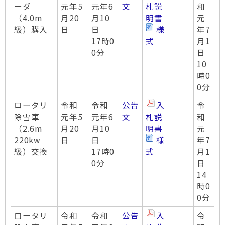
ーダ
元年5
元年6
文
札説
和
（4.0m
月20
月10
明書
元
級）購入
日
日
様
年7
17時0
式
月1
0分
日
10
時0
0分
ロータリ
令和
令和
公告
入
令
除雪車
元年5
元年6
文
札説
和
（2.6m
月20
月10
明書
元
220kw
日
日
様
年7
級）交換
17時0
式
月1
0分
日
14
時0
0分
ロータリ
令和
令和
公告
入
令