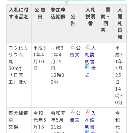
入札に付
公 告
参加申
入札
質
入
する品名
日
込期限
公
説明
問・
開
告
書
回
札
答
日
時
ヨウ化カ
平成3
平成3
公
入
平
リウム
1年4
1年4
告文
札説
成3
丸
月10
月15
明書
1年
50mg
日
日
様
4月
「日医
12時0
式
25
工」ほか
0分
日
14
時3
0分
野犬捕獲
令和
令和元
公
入
令
車
元年5
年5月
告文
札説
和
交換
月15
21日
明書
元