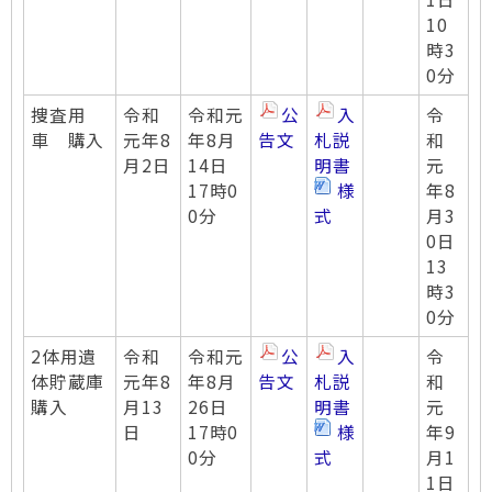
10
時3
0分
捜査用
令和
令和元
公
入
令
車 購入
元年8
年8月
告文
札説
和
月2日
14日
明書
元
17時0
様
年8
0分
式
月3
0日
13
時3
0分
2体用遺
令和
令和元
公
入
令
体貯蔵庫
元年8
年8月
告文
札説
和
購入
月13
26日
明書
元
日
17時0
様
年9
0分
式
月1
1日