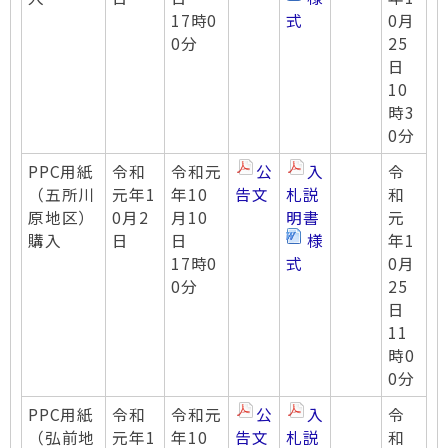
17時0
式
0月
0分
25
日
10
時3
0分
PPC用紙
令和
令和元
公
入
令
（五所川
元年1
年10
告文
札説
和
原地区）
0月2
月10
明書
元
購入
日
日
様
年1
17時0
式
0月
0分
25
日
11
時0
0分
PPC用紙
令和
令和元
公
入
令
（弘前地
元年1
年10
告文
札説
和