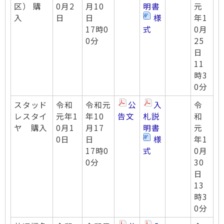
区） 購
0月2
月10
明書
元
入
日
日
様
年1
17時0
式
0月
0分
25
日
11
時3
0分
スタッド
令和
令和元
公
入
令
レスタイ
元年1
年10
告文
札説
和
ヤ 購入
0月1
月17
明書
元
0日
日
様
年1
17時0
式
0月
0分
30
日
13
時3
0分