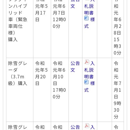
ンハイブ
元年5
元年6
文
札説
和
リッド
月17
月7日
明書
元
車（緊急
日
12時0
様
年6
車両仕
0分
式
月2
様）
8日
購入
15
時3
0分
除雪グレ
令和
令和
公告
入
令
ーダ
元年5
元年6
文
札説
和
（3.7m
月20
月10
明書
元
級）購入
日
日
様
年7
17時0
式
月1
0分
日
9時
30
分
除雪グレ
令和
令和
公告
入
令