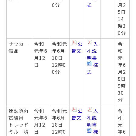
0分
式
月2
5日
14
時3
0分
サッカー
令和
令和元
公
入
令
備品
元年6
年6月
告文
札説
和
月12
18日
明書
元
日
12時0
様
年6
0分
式
月2
8日
9時
30
分
運動負荷
令和
令和元
公
入
令
試験用
元年6
年6月
告文
札説
和
トレッド
月12
18日
明書
元
ミル 購
日
12時0
様
年6