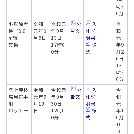
時3
0分
小形除雪
令和
令和元
公
入
令
機（0.8
元年9
年9月
告文
札説
和
m級）
月6日
13日
明書
元
交換
17時0
様
年9
0分
式
月2
6日
13
時3
0分
陸上競技
令和
令和元
公
入
令
場用選手
元年9
年9月
告文
札説
和
用
月19
30日
明書
元
ロッカー
日
12時0
様
年1
0分
式
0月
10
日