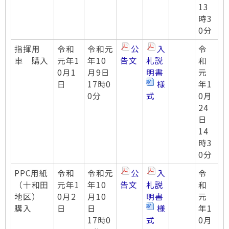
13
時3
0分
指揮用
令和
令和元
公
入
令
車 購入
元年1
年10
告文
札説
和
0月1
月9日
明書
元
日
17時0
様
年1
0分
式
0月
24
日
14
時3
0分
PPC用紙
令和
令和元
公
入
令
（十和田
元年1
年10
告文
札説
和
地区）
0月2
月10
明書
元
購入
日
日
様
年1
17時0
式
0月