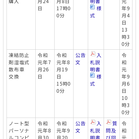
購入
月24
月8日
明書
元
日
17時0
様
年9
0分
式
月4
日
13
時3
0分
凍結防止
令和
令和
公告
入
令
剤湿塩式
元年7
元年8
文
札説
和
散布車
月26
月19
明書
元
交換
日
日
様
年9
15時0
式
月6
0分
日
10
時3
0分
ノート型
令和
令和
公告
入
質
令
パーソナ
元年8
元年9
文
札説
問及
和
ルコンピ
月30
月20
明書
び回
元