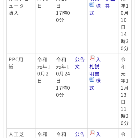
ュータ
日
日
様
答
年1
購入
17時0
式
0月
0分
10
日
14
時3
0分
PPC用
令和
令和
公告
入
令
紙
元年1
元年1
文
札説
和
0月2
0月24
明書
元
日
日
様
年1
17時0
式
1月
0分
13
日
11
時3
0分
人工芝
令和
令和
公告
入
令