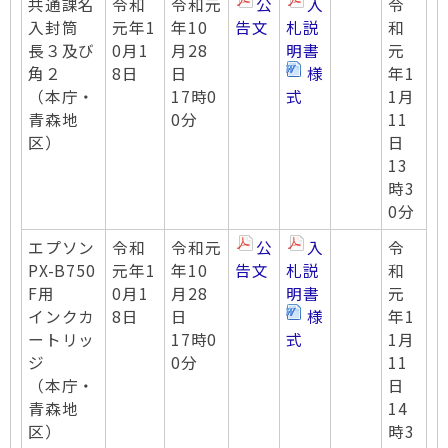
共通課名
令和
令和元
公
入
令
入封筒
元年1
年10
告文
札説
和
長３及び
0月1
月28
明書
元
角２
8日
日
様
年1
（本庁・
17時0
式
1月
青森地
0分
11
区）
日
13
時3
0分
エプソン
令和
令和元
公
入
令
PX-B750
元年1
年10
告文
札説
和
F用
0月1
月28
明書
元
インクカ
8日
日
様
年1
ートリッ
17時0
式
1月
ジ
0分
11
（本庁・
日
青森地
14
区）
時3