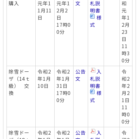
購入
元年1
元年1
文
札説
和
1月11
2月2
明書
元
日
日
様
年1
17時0
式
2月
0分
23
日
11
時3
0分
除雪ドー
令和2
令和2
公告
入
令
ザ（14ｔ
年1月
年1月
文
札説
和2
級） 交
10日
31日
明書
年2
換
17時0
様
月2
0分
式
1日
11
時0
0分
除雪ドー
令和2
令和2
公告
入
令