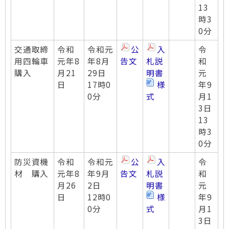
13
時3
0分
交通取締
令和
令和元
公
入
令
用四輪車
元年8
年8月
告文
札説
和
購入
月21
29日
明書
元
日
17時0
様
年9
0分
式
月1
3日
13
時3
0分
防災資機
令和
令和元
公
入
令
材 購入
元年8
年9月
告文
札説
和
月26
2日
明書
元
日
12時0
様
年9
0分
式
月1
3日