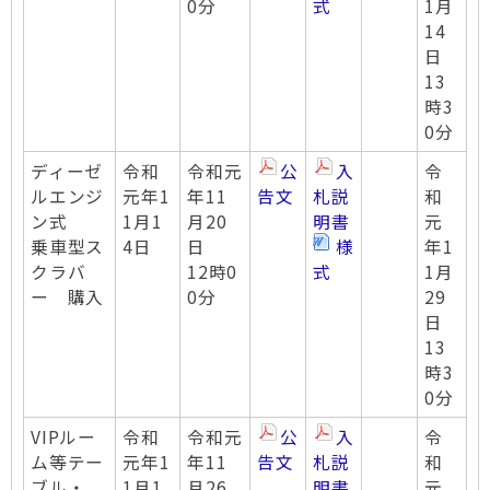
0分
式
1月
14
日
13
時3
0分
ディーゼ
令和
令和元
公
入
令
ルエンジ
元年1
年11
告文
札説
和
ン式
1月1
月20
明書
元
乗車型ス
4日
日
様
年1
クラバ
12時0
式
1月
ー 購入
0分
29
日
13
時3
0分
VIPルー
令和
令和元
公
入
令
ム等テー
元年1
年11
告文
札説
和
ブル・
1月1
月26
明書
元