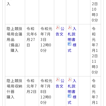
入
2日
10
時3
0分
陸上競技
令和
令和元
公
入
令
場用会議
元年6
年7月
告文
札説
和
用品
月27
3日
明書
元
（備品）
日
12時0
様
年7
購入
0分
式
月1
2日
11
時3
0分
陸上競技
令和
令和元
公
入
令
場用収納
元年7
年7月
告文
札説
和
什器
月2日
8日
明書
元
購入
12時0
様
年7
0分
式
月1