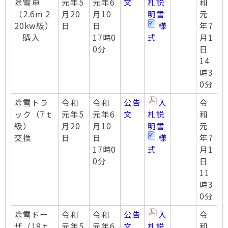
除雪車
元年5
元年6
文
札説
和
（2.6m 2
月20
月10
明書
元
20kw級）
日
日
様
年7
購入
17時0
式
月1
0分
日
14
時3
0分
除雪トラ
令和
令和
公告
入
令
ック（7ｔ
元年5
元年6
文
札説
和
級）
月20
月10
明書
元
交換
日
日
様
年7
17時0
式
月1
0分
日
11
時3
0分
除雪ドー
令和
令和
公告
入
令
ザ（18ｔ
元年5
元年6
文
札説
和