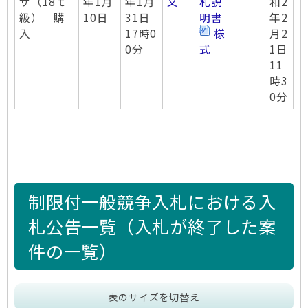
ザ（18ｔ
年1月
年1月
文
札説
和2
級） 購
10日
31日
明書
年2
入
17時0
様
月2
0分
式
1日
11
時3
0分
制限付一般競争入札における入
札公告一覧（入札が終了した案
件の一覧）
表のサイズを切替え