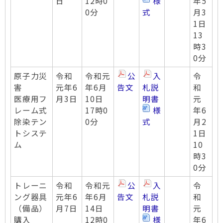
日
12時0
様
年5
0分
式
月3
1日
13
時3
0分
原子力災
令和
令和元
公
入
令
害
元年6
年6月
告文
札説
和
医療用フ
月3日
10日
明書
元
レーム式
17時0
様
年6
除染テン
0分
式
月2
トシステ
1日
ム
10
時3
0分
トレーニ
令和
令和元
公
入
令
ング器具
元年6
年6月
告文
札説
和
（備品）
月7日
14日
明書
元
購入
12時0
様
年6