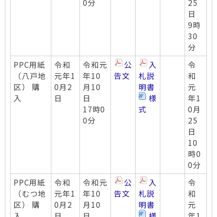
0分
25
日
9時
30
分
PPC用紙
令和
令和元
公
入
令
（八戸地
元年1
年10
告文
札説
和
区） 購
0月2
月10
明書
元
入
日
日
様
年1
17時0
式
0月
0分
25
日
10
時0
0分
PPC用紙
令和
令和元
公
入
令
（むつ地
元年1
年10
告文
札説
和
区） 購
0月2
月10
明書
元
入
日
日
様
年1