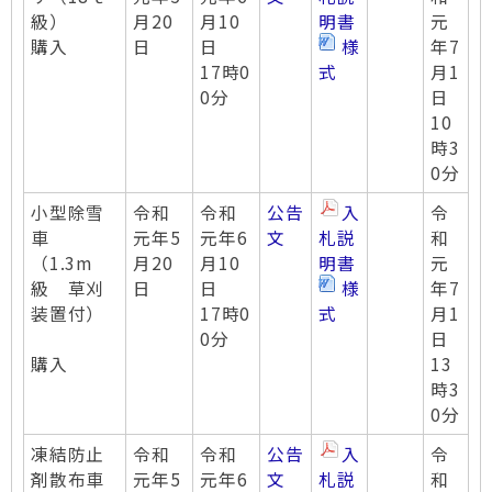
級）
月20
月10
明書
元
購入
日
日
様
年7
17時0
式
月1
0分
日
10
時3
0分
小型除雪
令和
令和
公告
入
令
車
元年5
元年6
文
札説
和
（1.3m
月20
月10
明書
元
級 草刈
日
日
様
年7
装置付）
17時0
式
月1
0分
日
購入
13
時3
0分
凍結防止
令和
令和
公告
入
令
剤散布車
元年5
元年6
文
札説
和