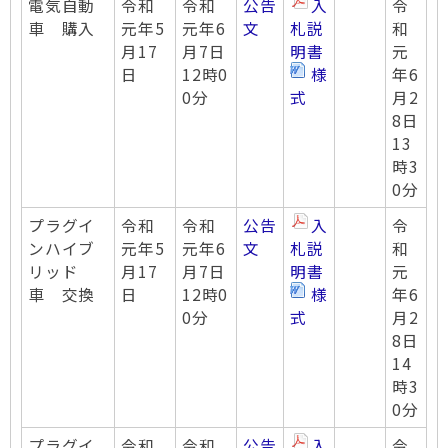
電気自動
令和
令和
公告
入
令
車 購入
元年5
元年6
文
札説
和
月17
月7日
明書
元
日
12時0
様
年6
0分
式
月2
8日
13
時3
0分
プラグイ
令和
令和
公告
入
令
ンハイブ
元年5
元年6
文
札説
和
リッド
月17
月7日
明書
元
車 交換
日
12時0
様
年6
0分
式
月2
8日
14
時3
0分
プラグイ
令和
令和
公告
入
令