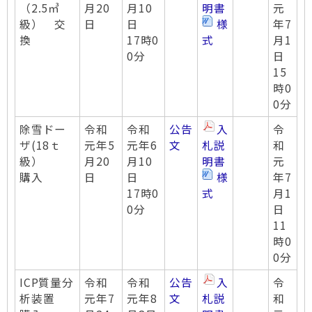
（2.5㎥
月20
月10
明書
元
級） 交
日
日
様
年7
換
17時0
式
月1
0分
日
15
時0
0分
除雪ドー
令和
令和
公告
入
令
ザ(18ｔ
元年5
元年6
文
札説
和
級）
月20
月10
明書
元
購入
日
日
様
年7
17時0
式
月1
0分
日
11
時0
0分
ICP質量分
令和
令和
公告
入
令
析装置
元年7
元年8
文
札説
和