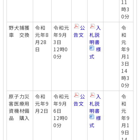
11
時3
0分
野犬捕獲
令和
令和元
公
入
令
車 交換
元年8
年9月
告文
札説
和
月28
3日
明書
元
日
12時0
様
年9
0分
式
月1
3日
14
時3
0分
原子力災
令和
令和元
公
入
令
害医療用
元年9
年9月
告文
札説
和
資機材備
月2日
6日
明書
元
品 購入
12時0
様
年9
0分
式
月1
9日
14