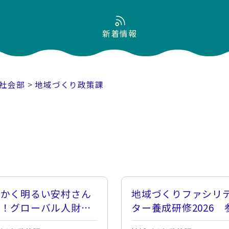
新着情報
社会部
>
地域づくり政策課
にかく明るい安村さん
地域づくりファシリ
演！グローバル人財ネ
ター養成研修2026 
ワーク交流会2026
者募集！