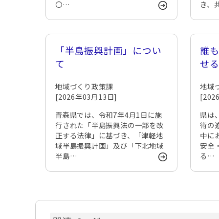
〇…
き、
「半島振興計画」につい
誰
て
せ
築
地域づくり政策課
地域
[2026年03月13日]
[20
青森県では、令和7年4月1日に施
県は
行された「半島振興法の一部を改
術の
正する法律」に基づき、「津軽地
中に
域半島振興計画」及び「下北地域
安全
半島…
る…