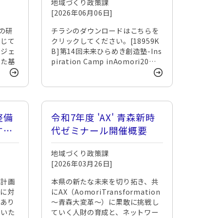
地域づくり政策課
[2026年06月06日]
この研
チラシのダウンロードはこちらを
通じて
クリックしてください。[18959K
ロジェ
B]第14回未来ひらめき創造塾-Ins
った基
piration Camp inAomori20…
整備
令和7年度 'AX' 青森新時
する
代ゼミナール開催概要
て
地域づくり政策課
[2026年03月26日]
本計画
本県の新たな未来を切り拓き、共
集に対
にAX（AomoriTransformation
にあり
～青森大変革～）に果敢に挑戦し
だいた
ていく人財の育成と、ネットワー