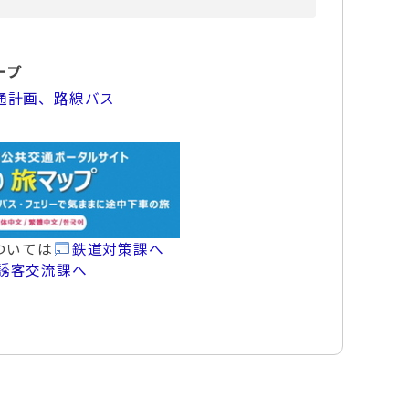
ープ
通計画、路線バス
ついては
鉄道対策課へ
誘客交流課へ