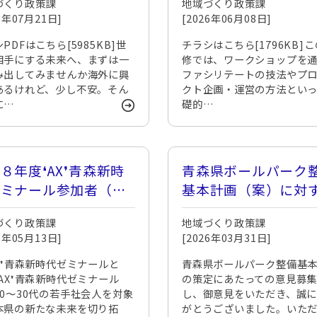
づくり政策課
地域づくり政策課
26年07月21日]
[2026年06月08日]
PDFはこちら[5985KB]世
チラシはこちら[1796KB]
相手にする未来へ、まずは一
修では、ワークショップを
み出してみませんか海外に興
ファシリテートの技法やプ
あるけれど、少し不安。そん
クト企画・運営の方法とい
に…
礎的…
８年度❛AX❜青森新時
青森県ボールパーク
ゼミナール参加者（第
基本計画（案）に対
期生）募集中！
意見募集結果につい
づくり政策課
地域づくり政策課
26年05月13日]
[2026年03月31日]
X❜青森新時代ゼミナールと
青森県ボールパーク整備基
AX❜青森新時代ゼミナール
の策定にあたっての意見募
20～30代の若手社会人を対象
し、御意見をいただき、誠
本県の新たな未来を切り拓
がとうございました。いた