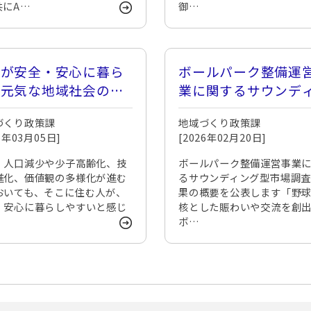
共にA…
御…
もが安全・安心に暮ら
ボールパーク整備運
る元気な地域社会の構
業に関するサウンデ
グ型市場調査の実施
づくり政策課
地域づくり政策課
いて
26年03月05日]
[2026年02月20日]
、人口減少や少子高齢化、技
ボールパーク整備運営事業
進化、価値観の多様化が進む
るサウンディング型市場調
おいても、そこに住む人が、
果の概要を公表します「野
・安心に暮らしやすいと感じ
核とした賑わいや交流を創
ボ…