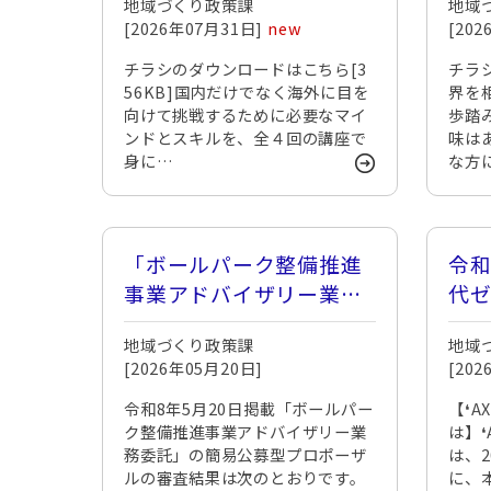
地域づくり政策課
地域
[2026年07月31日]
new
[20
チラシのダウンロードはこちら[3
チラシ
56KB]国内だけでなく海外に目を
界を
向けて挑戦するために必要なマイ
歩踏
ンドとスキルを、全４回の講座で
味は
身に…
な方
「ボールパーク整備推進
令和
事業アドバイザリー業務
代
委託」の簡易公募型プロ
３
地域づくり政策課
地域
ポーザル
[2026年05月20日]
[20
令和8年5月20日掲載「ボールパー
【❛A
ク整備推進事業アドバイザリー業
は】❛
務委託」の簡易公募型プロポーザ
は、
ルの審査結果は次のとおりです。
に、