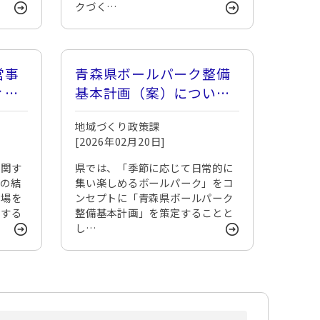
クづく…
営事
青森県ボールパーク整備
ィン
基本計画（案）について
につ
の意見募集
地域づくり政策課
[2026年02月20日]
に関す
県では、「季節に応じて日常的に
査の結
集い楽しめるボールパーク」をコ
球場を
ンセプトに「青森県ボールパーク
出する
整備基本計画」を策定することと
し…