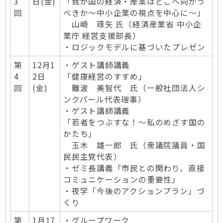
3
日(金)
「我が国の経済・産業はどこへ向かう
回
べきか～中小企業の視点を中心に～」
山崎 琢矢 氏（経済産業省 中小企
業庁 経営支援部長）
・ロジックモデルに基づいたプレゼン
第
12月1
・ゲスト講師講義
4
2日
「健康経営のすすめ」
回
(金)
難波 美智代 氏（一般社団法人シ
ンクパール代表理事）
・ゲスト講師講義
「若者をつぶすな！～私のめざす国の
かたち」
玉木 雄一郎 氏（衆議院議員・国
民民主党代表）
・ゼミ長講義「市民との関わり、直接
コミュニケーションの重要性」
・夜学「今後のアクションプラン」づ
くり
第
1月17
・グループワーク