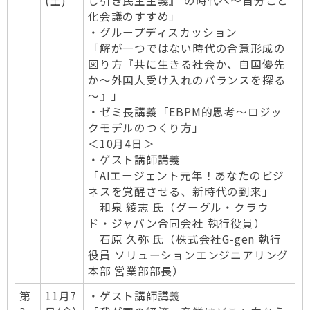
(土)
じ引き民主主義』 の時代へ～自分ごと
化会議のすすめ」
・グループディスカッション
「解が一つではない時代の合意形成の
図り方『共に生きる社会か、自国優先
か～外国人受け入れのバランスを探る
～』」
・ゼミ長講義「EBPM的思考～ロジッ
クモデルのつくり方」
＜10月4日＞
・ゲスト講師講義
「AIエージェント元年！あなたのビジ
ネスを覚醒させる、新時代の到来」
和泉 綾志 氏（グーグル・クラウ
ド・ジャパン合同会社 執行役員）
石原 久弥 氏（株式会社G-gen 執行
役員 ソリューションエンジニアリング
本部 営業部部長）
第
11月7
・ゲスト講師講義