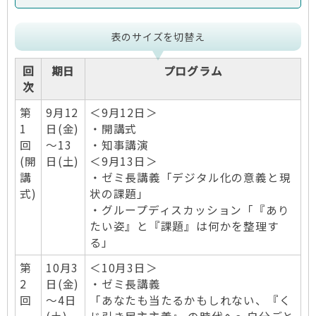
表のサイズを切替え
回
期日
プログラム
次
第
9月12
＜9月12日＞
1
日(金)
・開講式
回
～13
・知事講演
(開
日(土)
＜9月13日＞
講
・ゼミ長講義「デジタル化の意義と現
式)
状の課題」
・グループディスカッション「『あり
たい姿』と『課題』は何かを整理す
る」
第
10月3
＜10月3日＞
2
日(金)
・ゼミ長講義
回
～4日
「あなたも当たるかもしれない、『く