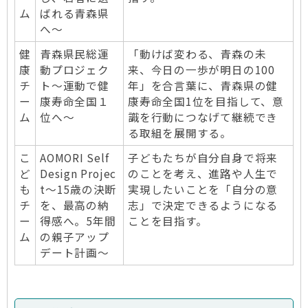
ム
ばれる青森県
へ〜
健
青森県民総運
「動けば変わる、青森の未
康
動プロジェク
来、今日の一歩が明日の100
チ
ト～運動で健
年」を合言葉に、青森県の健
ー
康寿命全国１
康寿命全国1位を目指して、意
ム
位へ～
識を行動につなげて継続でき
る取組を展開する。
こ
AOMORI Self
子どもたちが自分自身で将来
ど
Design Projec
のことを考え、進路や人生で
も
t〜15歳の決断
実現したいことを「自分の意
チ
を、最⾼の納
志」で決定できるようになる
ー
得感へ。5年間
ことを目指す。
ム
の親⼦アップ
デート計画〜