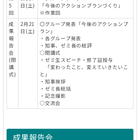
5
日(土)
「今後のアクションプランづくり」
回
※作業回
成
2月21
〇グループ発表「今後のアクションプ
果
日(土)
ラン」
報
・各グループ発表
告
・知事、ゼミ長の総評
会
○閉講式
(閉
・ゼミ生スピーチ・修了証授与
講
「変わったこと、変えていきたいこ
式)
と」
・知事挨拶
・ゼミ長総括
・記念撮影
○交流会
成果報告会