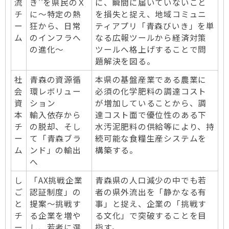
流
き’’を県民のＸ
に、瞬間に届いていないこと
チ
に～特定の熱
を損失と捉え、地域コミュニ
ー
狂から、日常
ティアプリ「青森びいき」を単
ム
のインフラへ
なる広報ツールから経済対策
の進化～
ツールへ格上げすることで問
題解決を図る。
社
青森の資源循
本県の基盤産業である農業に
会
環レボリュー
必須の化学肥料の調達コスト
資
ション
が増加していることから、調
本
輸入依存から
達コスト面で優位性のある下
チ
の脱却、そし
水汚泥肥料の供給等により、持
ー
て「青森ブラ
続可能な食糧生産システムを
ム
ンド」の輸出
構築する。
へ
し
「AX挑戦企業
青森県の人口減少の中でも若
ご
認証制度」の
者の県外流出を「静かなる有
と
提案〜挑戦す
事」と捉え、企業の「挑戦す
チ
る企業を増や
る文化」で突破することを目
ー
し、若者に選
指す。