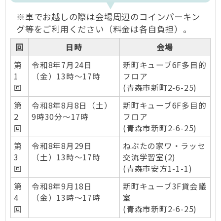
※車でお越しの際は会場周辺のコインパーキン
グ等をご利用ください（料金は各自負担）。
回
日時
会場
第
令和8年7月24日
新町キューブ6F多目的
1
（金）13時～17時
フロア
回
(青森市新町2-6-25)
第
令和8年8月8日（土）
新町キューブ6F多目的
2
9時30分～17時
フロア
回
(青森市新町2-6-25)
第
令和8年8月29日
ねぶたの家ワ・ラッセ
3
（土）13時～17時
交流学習室(2)
回
(青森市安方1-1-1)
第
令和8年9月18日
新町キューブ3F貸会議
4
（金）13時～17時
室
回
(青森市新町2-6-25)