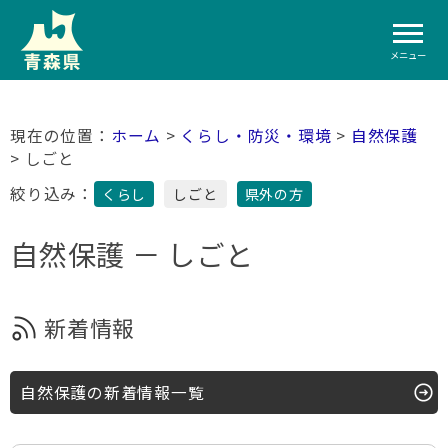
メニュー
ホーム
>
くらし・防災・環境
>
自然保護
> しごと
絞り込み：
くらし
しごと
県外の方
自然保護 － しごと
新着情報
自然保護の新着情報一覧