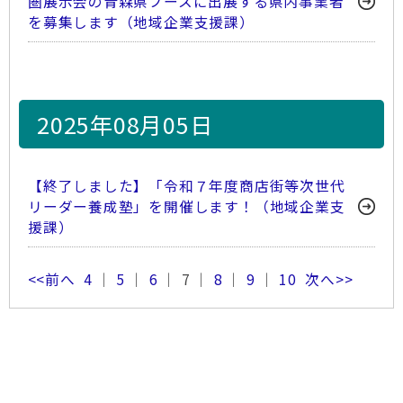
圏展示会の青森県ブースに出展する県内事業者
を募集します（地域企業支援課）
2025年08月05日
【終了しました】「令和７年度商店街等次世代
リーダー養成塾」を開催します！（地域企業支
援課）
<<前へ
4
｜
5
｜
6
｜ 7 ｜
8
｜
9
｜
10
次へ>>