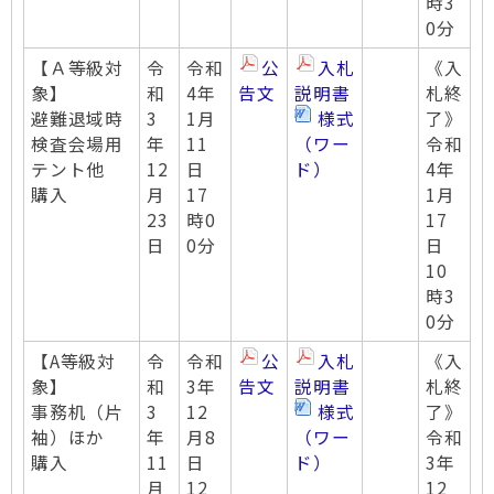
時3
0分
【Ａ等級対
令
令和
公
入札
《入
象】
和
4年
告文
説明書
札終
避難退域時
3
1月
様式
了》
検査会場用
年
11
（ワー
令和
テント他
12
日
ド）
4年
購入
月
17
1月
23
時0
17
日
0分
日
10
時3
0分
【A等級対
令
令和
公
入札
《入
象】
和
3年
告文
説明書
札終
事務机（片
3
12
様式
了》
袖）ほか
年
月8
（ワー
令和
購入
11
日
ド）
3年
月
12
12