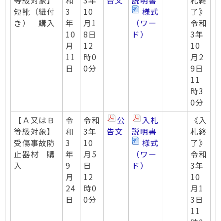
等級対象】
和
3年
告文
説明書
札終
短靴（紐付
3
10
様式
了》
き） 購入
年
月1
（ワー
令和
10
8日
ド）
3年
月
12
10
11
時0
月2
日
0分
9日
11
時3
0分
【Ａ又はＢ
令
令和
公
入札
《入
等級対象】
和
3年
告文
説明書
札終
受傷事故防
3
10
様式
了》
止器材 購
年
月5
（ワー
令和
入
9
日
ド）
3年
月
12
10
24
時0
月1
日
0分
3日
11