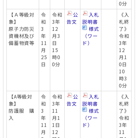
0分
【Ａ等級対
令
令和
公
入札
《入
象】
和
3年
告文
説明書
札終
原子力防災
3
12
様式
了》
資機材及び
年
月3
（ワー
令和
備蓄物資等
11
日
ド）
3年
月
15
12
25
時0
月1
日
0分
0日
10
時3
0分
【A等級対
令
令和
公
入札
《入
象】
和
3年
告文
説明書
札終
防護服 購
3
11
様式
了》
入
年
月1
（ワー
令和
11
1日
ド）
3年
月
12
11