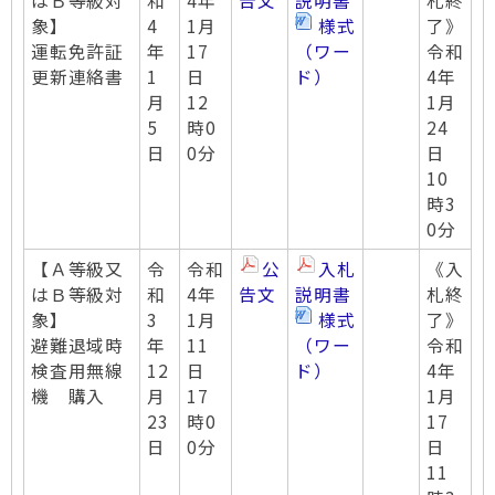
はＢ等級対
和
4年
告文
説明書
札終
象】
4
1月
様式
了》
運転免許証
年
17
（ワー
令和
更新連絡書
1
日
ド）
4年
月
12
1月
5
時0
24
日
0分
日
10
時3
0分
【Ａ等級又
令
令和
公
入札
《入
はＢ等級対
和
4年
告文
説明書
札終
象】
3
1月
様式
了》
避難退域時
年
11
（ワー
令和
検査用無線
12
日
ド）
4年
機 購入
月
17
1月
23
時0
17
日
0分
日
11