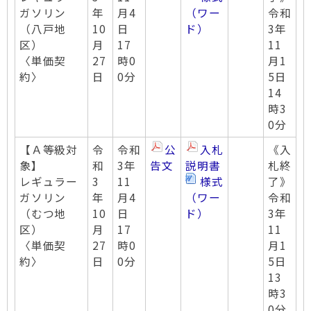
ガソリン
年
月4
（ワー
令和
（八戸地
10
日
ド）
3年
区）
月
17
11
〈単価契
27
時0
月1
約〉
日
0分
5日
14
時3
0分
【Ａ等級対
令
令和
公
入札
《入
象】
和
3年
告文
説明書
札終
レギュラー
3
11
様式
了》
ガソリン
年
月4
（ワー
令和
（むつ地
10
日
ド）
3年
区）
月
17
11
〈単価契
27
時0
月1
約〉
日
0分
5日
13
時3
0分