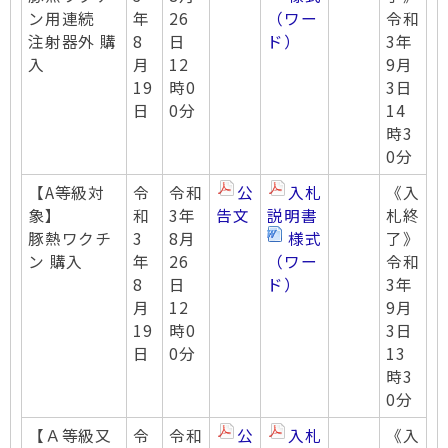
ン用連続
年
26
（ワー
令和
注射器外 購
8
日
ド）
3年
入
月
12
9月
19
時0
3日
日
0分
14
時3
0分
【A等級対
令
令和
公
入札
《入
象】
和
3年
告文
説明書
札終
豚熱ワクチ
3
8月
様式
了》
ン 購入
年
26
（ワー
令和
8
日
ド）
3年
月
12
9月
19
時0
3日
日
0分
13
時3
0分
【Ａ等級又
令
令和
公
入札
《入