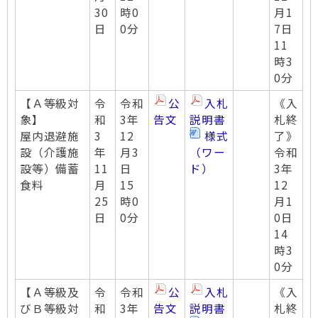
30
時0
月1
日
0分
7日
11
時3
0分
【Ａ等級対
令
令和
公
入札
《入
象】
和
3年
告文
説明書
札終
屋内退避施
3
12
様式
了》
設（介護施
年
月3
（ワー
令和
設等）備蓄
11
日
ド）
3年
食料
月
15
12
25
時0
月1
日
0分
0日
14
時3
0分
【Ａ等級及
令
令和
公
入札
《入
びＢ等級対
和
3年
告文
説明書
札終