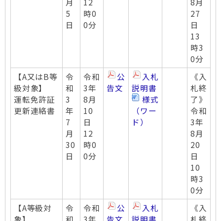
月
12
8月
5
時0
27
日
0分
日
13
時3
0分
【A又はB等
令
令和
公
入札
《入
級対象】
和
3年
告文
説明書
札終
運転免許証
3
8月
様式
了》
更新連絡書
年
10
（ワー
令和
7
日
ド）
3年
月
12
8月
30
時0
20
日
0分
日
10
時3
0分
【A等級対
令
令和
公
入札
《入
象】
和
3年
告文
説明書
札終