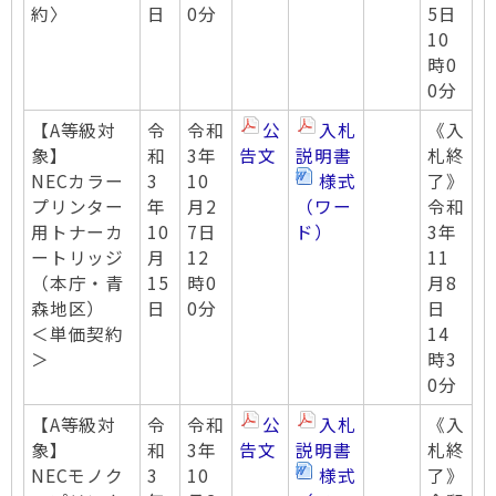
約〉
日
0分
5日
10
時0
0分
【A等級対
令
令和
公
入札
《入
象】
和
3年
告文
説明書
札終
NECカラー
3
10
様式
了》
プリンター
年
月2
（ワー
令和
用トナーカ
10
7日
ド）
3年
ートリッジ
月
12
11
（本庁・青
15
時0
月8
森地区）
日
0分
日
＜単価契約
14
＞
時3
0分
【A等級対
令
令和
公
入札
《入
象】
和
3年
告文
説明書
札終
NECモノク
3
10
様式
了》