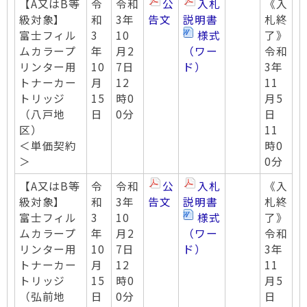
【A又はB等
令
令和
公
入札
《入
級対象】
和
3年
告文
説明書
札終
富士フィル
3
10
様式
了》
ムカラープ
年
月2
（ワー
令和
リンター用
10
7日
ド）
3年
トナーカー
月
12
11
トリッジ
15
時0
月5
（八戸地
日
0分
日
区）
11
＜単価契約
時0
＞
0分
【A又はB等
令
令和
公
入札
《入
級対象】
和
3年
告文
説明書
札終
富士フィル
3
10
様式
了》
ムカラープ
年
月2
（ワー
令和
リンター用
10
7日
ド）
3年
トナーカー
月
12
11
トリッジ
15
時0
月5
（弘前地
日
0分
日