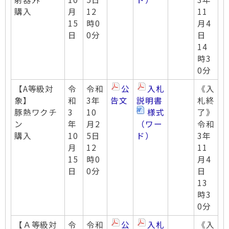
購入
月
12
11
15
時0
月4
日
0分
日
14
時3
0分
【A等級対
令
令和
公
入札
《入
象】
和
3年
告文
説明書
札終
豚熱ワクチ
3
10
様式
了》
ン
年
月2
（ワー
令和
購入
10
5日
ド）
3年
月
12
11
15
時0
月4
日
0分
日
13
時3
0分
【Ａ等級対
令
令和
公
入札
《入