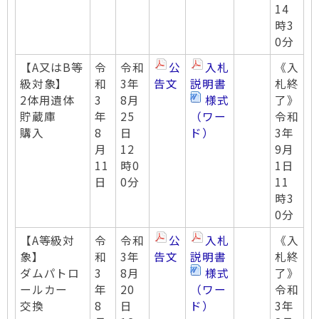
14
時3
0分
【A又はB等
令
令和
公
入札
《入
級対象】
和
3年
告文
説明書
札終
2体用遺体
3
8月
様式
了》
貯蔵庫
年
25
（ワー
令和
購入
8
日
ド）
3年
月
12
9月
11
時0
1日
日
0分
11
時3
0分
【A等級対
令
令和
公
入札
《入
象】
和
3年
告文
説明書
札終
ダムパトロ
3
8月
様式
了》
ールカー
年
20
（ワー
令和
交換
8
日
ド）
3年