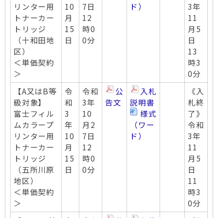
リンター用
10
7日
ド）
3年
トナーカー
月
12
11
トリッジ
15
時0
月5
（十和田地
日
0分
日
区）
13
＜単価契約
時3
＞
0分
【A又はB等
令
令和
公
入札
《入
級対象】
和
3年
告文
説明書
札終
富士フィル
3
10
様式
了》
ムカラープ
年
月2
（ワー
令和
リンター用
10
7日
ド）
3年
トナーカー
月
12
11
トリッジ
15
時0
月5
（五所川原
日
0分
日
地区）
11
＜単価契約
時3
＞
0分