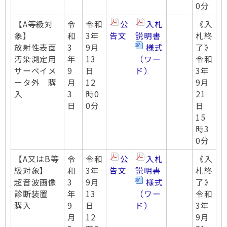
0分
【A等級対
令
令和
公
入札
《入
象】
和
3年
告文
説明書
札終
放射性表面
3
9月
様式
了》
汚染測定用
年
13
（ワー
令和
サーベイメ
9
日
ド）
3年
ータ外 購
月
12
9月
入
3
時0
21
日
0分
日
15
時3
0分
【A又はB等
令
令和
公
入札
《入
級対象】
和
3年
告文
説明書
札終
超音波画像
3
9月
様式
了》
診断装置
年
13
（ワー
令和
購入
9
日
ド）
3年
月
12
9月