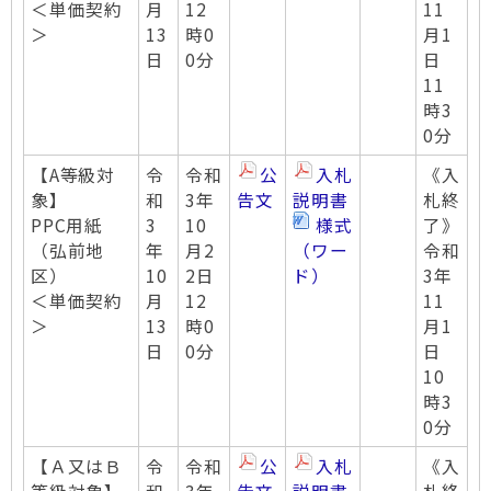
＜単価契約
月
12
11
＞
13
時0
月1
日
0分
日
11
時3
0分
【A等級対
令
令和
公
入札
《入
象】
和
3年
告文
説明書
札終
PPC用紙
3
10
様式
了》
（弘前地
年
月2
（ワー
令和
区）
10
2日
ド）
3年
＜単価契約
月
12
11
＞
13
時0
月1
日
0分
日
10
時3
0分
【Ａ又はＢ
令
令和
公
入札
《入