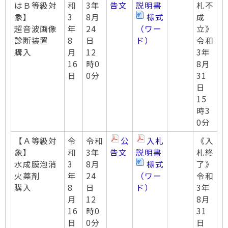
はＢ等級対
和
3年
告文
説明書
札不
象】
3
8月
様式
成
超音波画像
年
24
（ワー
立》
診断装置
8
日
ド）
令和
購入
月
12
3年
16
時0
8月
日
0分
31
日
15
時3
0分
【Ａ等級対
令
令和
公
入札
《入
象】
和
3年
告文
説明書
札終
水成膜泡消
3
8月
様式
了》
火薬剤
年
24
（ワー
令和
購入
8
日
ド）
3年
月
12
8月
16
時0
31
日
0分
日