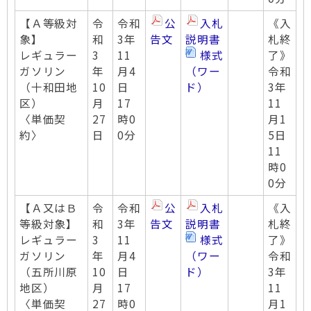
【Ａ等級対
令
令和
公
入札
《入
象】
和
3年
告文
説明書
札終
レギュラー
3
11
様式
了》
ガソリン
年
月4
（ワー
令和
（十和田地
10
日
ド）
3年
区）
月
17
11
〈単価契
27
時0
月1
約〉
日
0分
5日
11
時0
0分
【Ａ又はＢ
令
令和
公
入札
《入
等級対象】
和
3年
告文
説明書
札終
レギュラー
3
11
様式
了》
ガソリン
年
月4
（ワー
令和
（五所川原
10
日
ド）
3年
地区）
月
17
11
〈単価契
27
時0
月1