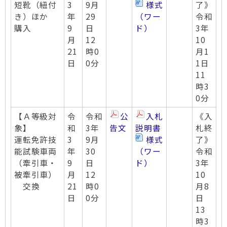
短靴（紐付
3
9月
様式
了》
き）ほか
年
29
（ワー
令和
購入
9
日
ド）
3年
月
12
10
21
時0
月1
日
0分
1日
11
時3
0分
【Ａ等級対
令
令和
公
入札
《入
象】
和
3年
告文
説明書
札終
運転免許技
3
9月
様式
了》
能試験車両
年
30
（ワー
令和
（牽引車・
9
日
ド）
3年
被牽引車）
月
12
10
交換
21
時0
月8
日
0分
日
13
時3