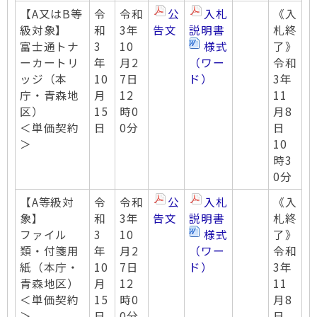
【A又はB等
令
令和
公
入札
《入
級対象】
和
3年
告文
説明書
札終
富士通トナ
3
10
様式
了》
ーカートリ
年
月2
（ワー
令和
ッジ（本
10
7日
ド）
3年
庁・青森地
月
12
11
区）
15
時0
月8
＜単価契約
日
0分
日
＞
10
時3
0分
【A等級対
令
令和
公
入札
《入
象】
和
3年
告文
説明書
札終
ファイル
3
10
様式
了》
類・付箋用
年
月2
（ワー
令和
紙（本庁・
10
7日
ド）
3年
青森地区）
月
12
11
＜単価契約
15
時0
月8
＞
日
0分
日