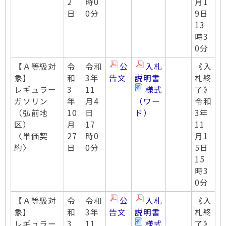
2
時0
月1
日
0分
9日
13
時3
0分
【Ａ等級対
令
令和
公
入札
《入
象】
和
3年
告文
説明書
札終
レギュラー
3
11
様式
了》
ガソリン
年
月4
（ワー
令和
（弘前地
10
日
ド）
3年
区）
月
17
11
〈単価契
27
時0
月1
約〉
日
0分
5日
15
時3
0分
【Ａ等級対
令
令和
公
入札
《入
象】
和
3年
告文
説明書
札終
レギュラー
3
11
様式
了》