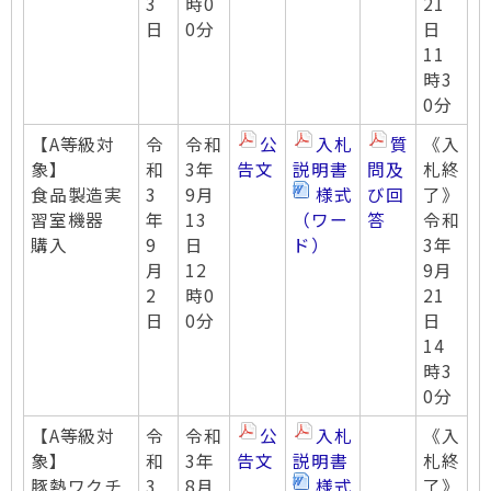
3
時0
21
日
0分
日
11
時3
0分
【A等級対
令
令和
公
入札
質
《入
象】
和
3年
告文
説明書
問及
札終
食品製造実
3
9月
様式
び回
了》
習室機器
年
13
（ワー
答
令和
購入
9
日
ド）
3年
月
12
9月
2
時0
21
日
0分
日
14
時3
0分
【A等級対
令
令和
公
入札
《入
象】
和
3年
告文
説明書
札終
豚熱ワクチ
3
8月
様式
了》