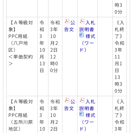
時3
0分
【Ａ等級対
令
令和
公
入札
《入
象】
和
3年
告文
説明書
札終
PPC用紙
3
10
様式
了》
（八戸地
年
月2
（ワー
令和
区）
10
2日
ド）
3年
＜単価契約
月
12
11
＞
13
時0
月1
日
0分
日
13
時3
0分
【Ａ等級対
令
令和
公
入札
《入
象】
和
3年
告文
説明書
札終
PPC用紙
3
10
様式
了》
（五所川原
年
月2
（ワー
令和
地区）
10
2日
ド）
3年