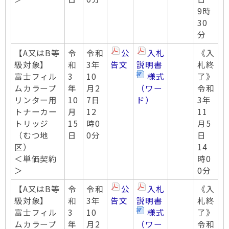
9時
30
分
【A又はB等
令
令和
公
入札
《入
級対象】
和
3年
告文
説明書
札終
富士フィル
3
10
様式
了》
ムカラープ
年
月2
（ワー
令和
リンター用
10
7日
ド）
3年
トナーカー
月
12
11
トリッジ
15
時0
月5
（むつ地
日
0分
日
区）
14
＜単価契約
時0
＞
0分
【A又はB等
令
令和
公
入札
《入
級対象】
和
3年
告文
説明書
札終
富士フィル
3
10
様式
了》
ムカラープ
年
月2
（ワー
令和