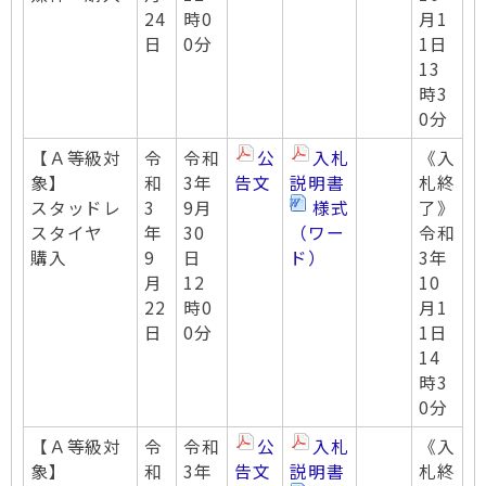
24
時0
月1
日
0分
1日
13
時3
0分
【Ａ等級対
令
令和
公
入札
《入
象】
和
3年
告文
説明書
札終
スタッドレ
3
9月
様式
了》
スタイヤ
年
30
（ワー
令和
購入
9
日
ド）
3年
月
12
10
22
時0
月1
日
0分
1日
14
時3
0分
【Ａ等級対
令
令和
公
入札
《入
象】
和
3年
告文
説明書
札終