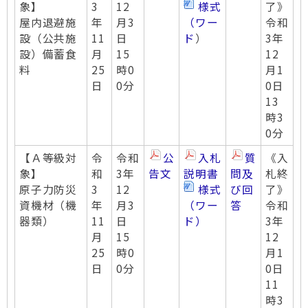
象】
3
12
様式
了》
屋内退避施
年
月3
（ワー
令和
設（公共施
11
日
ド
）
3年
設）備蓄食
月
15
12
料
25
時0
月1
日
0分
0日
13
時3
0分
【Ａ等級対
令
令和
公
入札
質
《入
象】
和
3年
告文
説明書
問及
札終
原子力防災
3
12
様式
び回
了》
資機材（機
年
月3
（ワー
答
令和
器類）
11
日
ド）
3年
月
15
12
25
時0
月1
日
0分
0日
11
時3