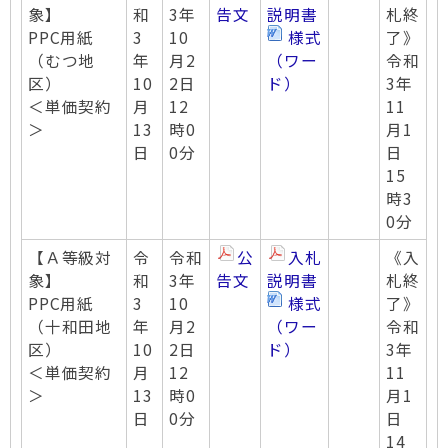
象】
和
3年
告文
説明書
札終
PPC用紙
3
10
様式
了》
（むつ地
年
月2
（ワー
令和
区）
10
2日
ド）
3年
＜単価契約
月
12
11
＞
13
時0
月1
日
0分
日
15
時3
0分
【Ａ等級対
令
令和
公
入札
《入
象】
和
3年
告文
説明書
札終
PPC用紙
3
10
様式
了》
（十和田地
年
月2
（ワー
令和
区）
10
2日
ド）
3年
＜単価契約
月
12
11
＞
13
時0
月1
日
0分
日
14