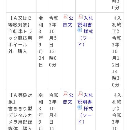
時3
0分
【Ａ又はＢ
令
令和
公
入札
《入
等級対象】
和
3年
告文
説明書
札終
自転車トラ
3
10
様式
了》
ック競技用
年
月5
（ワー
令和
ホイール
9
日
ド）
3年
外 購入
月
12
10
24
時0
月1
日
0分
2日
14
時3
0分
【Ａ等級対
令
令和
公
入札
《入
象】
和
3年
告文
説明書
札終
書ききり型
3
10
様式
了》
デジタルカ
年
月4
（ワー
令和
メラ用記録
9
日
ド）
3年
媒体 購入
月
12
10