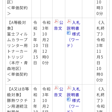
区）
10
＜単価契約
時3
＞
0分
【A等級対
令
令和
公
入札
《入
象】
和
3年
告文
説明書
札終
富士フィル
3
10
様式
了》
ムカラープ
年
月2
（ワー
令和
リンター用
10
7日
ド）
3年
トナーカー
月
12
11
トリッジ
15
時0
月5
（本庁・青
日
0分
日
森地区）
10
＜単価契約
時0
＞
0分
【A又はB等
令
令和
公
入札
《入
級対象】
和
3年
告文
説明書
札終
豚熱ワクチ
3
10
様式
了》
ン用連続注
年
月2
（ワー
令和
射器外
10
5日
ド）
3年