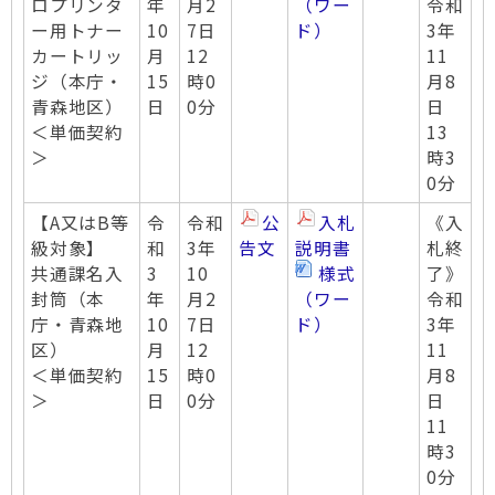
ロプリンタ
年
月2
（ワー
令和
ー用トナー
10
7日
ド）
3年
カートリッ
月
12
11
ジ（本庁・
15
時0
月8
青森地区）
日
0分
日
＜単価契約
13
＞
時3
0分
【A又はB等
令
令和
公
入札
《入
級対象】
和
3年
告文
説明書
札終
共通課名入
3
10
様式
了》
封筒（本
年
月2
（ワー
令和
庁・青森地
10
7日
ド）
3年
区）
月
12
11
＜単価契約
15
時0
月8
＞
日
0分
日
11
時3
0分