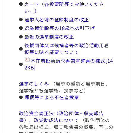
カード（各投票所等でお使いくださ
い。）
選挙人名簿の登録制度の改正
選挙権年齢等の18歳への引下げ
最近の選挙制度の改正
後援団体又は候補者等の政治活動用看
板等に貼る証票について
不在者投票請求書兼宣誓書の様式
[14
2KB]
選挙のしくみ
（選挙の種類と選挙期日、
選挙権と被選挙権、投票など）
郵便等による不在者投票
政治資金規正法（政治団体・収支報告
書）、政党助成法について
（政治団体の
各種届出様式、収支報告書の概要、写しの