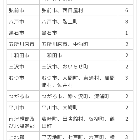
弘前市
弘前市、西目屋村
6
八戸市
八戸市、階上町
8
黒石市
黒石市
1
五所川原市
五所川原市、中泊町
2
十和田市
十和田市
2
三沢市
三沢市、おいらせ町
2
むつ市
むつ市、大間町、東通村、風間
3
浦村、佐井村
つがる市
つがる市、鰺ヶ沢町、深浦町
2
平川市
平川市、大鰐町
2
南津軽郡及
藤崎町、田舎館村、板柳町、鶴
2
び北津軽郡
田町
上北郡
野辺地町、七戸町、六戸町、横
3