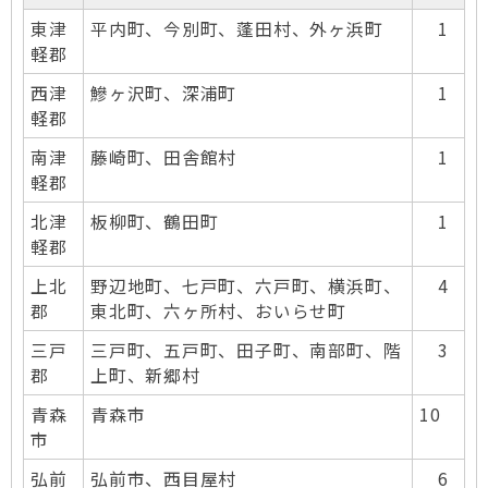
東津
平内町、今別町、蓬田村、外ヶ浜町
1
軽郡
西津
鰺ヶ沢町、深浦町
1
軽郡
南津
藤崎町、田舎館村
1
軽郡
北津
板柳町、鶴田町
1
軽郡
上北
野辺地町、七戸町、六戸町、横浜町、
4
郡
東北町、六ヶ所村、おいらせ町
三戸
三戸町、五戸町、田子町、南部町、階
3
郡
上町、新郷村
青森
青森市
10
市
弘前
弘前市、西目屋村
6