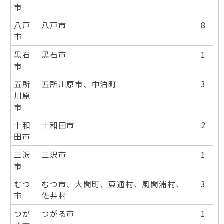
市
八戸
八戸市
8
市
黒石
黒石市
1
市
五所
五所川原市、中泊町
3
川原
市
十和
十和田市
2
田市
三沢
三沢市
1
市
むつ
むつ市、大間町、東通村、風間浦村、
3
市
佐井村
つが
つがる市
1