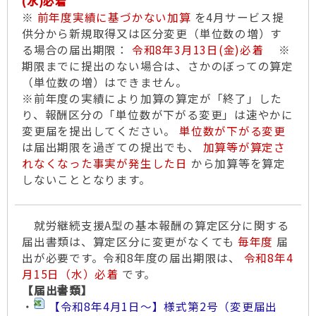
(水)必着
※
前年度実績に基づかない加算
を4月サービス提
供分から新規取得又は区分変更（単位数の増）す
る場合の届出期限：
令和8年3月13日(金)必着
※
期限までに提出のない場合は、さかのぼっての算定
（単位数の増）はできません。
※前年度の実績により加算の算定が「終了」した
り、報酬区分の「単位数が下がる変更」は速やかに
変更届を提出してください。
単位数が下がる変更
は届出期限を過ぎての提出でも、
加算等が算定さ
れなくなった事実が発生した日
から加算等を算定
しないこととなります。
就労継続支援A型の基本報酬の算定区分に関する
届出書類は、算定区分に変更がなくても
毎年度
届
出が必要です。令和8年度の届出期限は、
令和8年4
月15日（水）必着
です。
【届出書類】
・
【令和8年4月1日～】様式第2号（変更届出