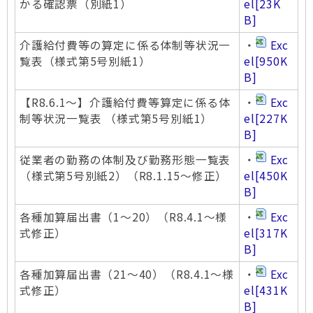
かる確認票（別紙1）
el
[23K
B]
介護給付費等の算定に係る体制等状況一
・
Exc
覧表（様式第5号別紙1）
el
[950K
B]
【R8.6.1～】介護給付費等算定に係る体
・
Exc
制等状況一覧表 （様式第5号別紙1）
el
[227K
B]
従業者の勤務の体制及び勤務形態一覧表
・
Exc
（様式第5号別紙2）（R8.1.15～修正）
el
[450K
B]
各種加算届出書（1～20）（R8.4.1～様
・
Exc
式修正）
el
[317K
B]
各種加算届出書（21～40）（R8.4.1～様
・
Exc
式修正）
el
[431K
B]