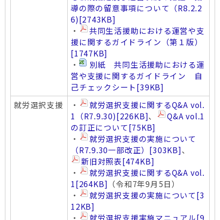
導の際の留意事項について（R8.2.2
6)
[2743KB]
・
共同生活援助における運営や支
援に関するガイドライン（第１版）
[1747KB]
・
別紙 共同生活援助における運
営や支援に関するガイドライン 自
己チェックシート
[39KB]
就労選択支援
・
就労選択支援に関するQ&A vol.
1（R7.9.30)
[226KB]
、
Q&A vol.1
の訂正について
[75KB]
・
就労選択支援の実施について
（R7.9.30一部改正）
[303KB]
、
新旧対照表
[474KB]
・
就労選択支援に関するQ&A vol.
1
[264KB]
（令和7年9月5日）
・
就労選択支援の実施について
[3
12KB]
・
就労選択支援実施マニュアル
[9