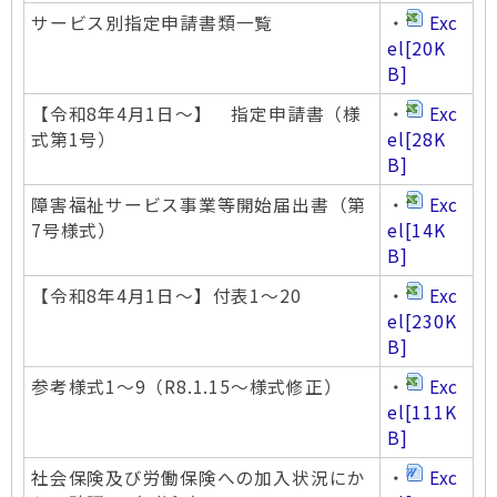
サービス別指定申請書類一覧
・
Exc
el
[20K
B]
【令和8年4月1日～】 指定申請書（様
・
Exc
式第1号）
el
[28K
B]
障害福祉サービス事業等開始届出書（第
・
Exc
7号様式）
el
[14K
B]
【令和8年4月1日～】付表1～20
・
Exc
el
[230K
B]
参考様式1～9（R8.1.15～様式修正）
・
Exc
el
[111K
B]
社会保険及び労働保険への加入状況にか
・
Exc