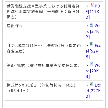
就労継続支援Ａ型事業における利用者負
・
PD
担減免事業実施要綱（一部改正：新旧対
F
[111K
照表）
B]
届出様式
・
Wo
rd
[37K
B]
【令和8年4月1日～】様式第2号（指定内
・
Exc
容変更届）
el
[52K
B]
第8号様式（障害福祉事業等変更届出書）
・
Wo
rd
[29K
B]
様式第5号別紙１（体制等状況一覧表）
・
Exc
（R8.4.1～）
el
[227K
B]