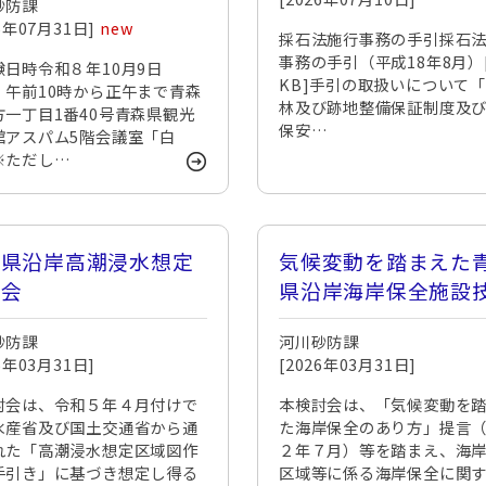
砂防課
26年07月31日]
new
採石法施行事務の手引採石
事務の手引（平成18年8月）[
験日時令和８年10月9日
KB]手引の取扱いについて
）午前10時から正午まで青森
林及び跡地整備保証制度及
方一丁目1番40号青森県観光
保安…
館アスパム5階会議室「白
※ただし…
森県沿岸高潮浸水想定
気候変動を踏まえた
討会
県沿岸海岸保全施設
検討会
砂防課
河川砂防課
26年03月31日]
[2026年03月31日]
討会は、令和５年４月付けで
本検討会は、「気候変動を
水産省及び国土交通省から通
た海岸保全のあり方」提言
れた「高潮浸水想定区域図作
２年７月）等を踏まえ、海
手引き」に基づき想定し得る
区域等に係る海岸保全に関