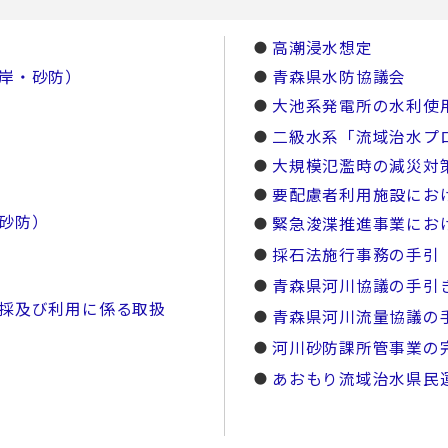
高潮浸水想定
岸・砂防）
青森県水防協議会
大池系発電所の水利使
二級水系「流域治水プ
大規模氾濫時の減災対
要配慮者利用施設にお
砂防）
緊急浚渫推進事業にお
採石法施行事務の手引
青森県河川協議の手引
採及び利用に係る取扱
青森県河川流量協議の
河川砂防課所管事業の
あおもり流域治水県民