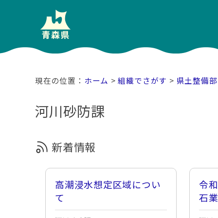
ホーム
>
組織でさがす
>
県土整備部
河川砂防課
新着情報
高潮浸水想定区域につい
令和
て
石
し