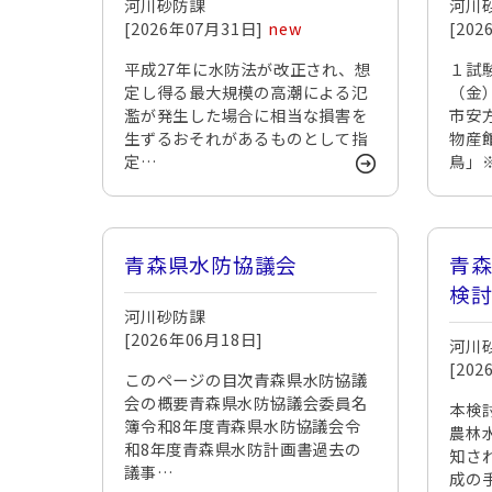
河川砂防課
河川
[2026年07月31日]
new
[20
平成27年に水防法が改正され、想
１試
定し得る最大規模の高潮による氾
（金
濫が発生した場合に相当な損害を
市安
生ずるおそれがあるものとして指
物産
定…
鳥」
青森県水防協議会
青
検
河川砂防課
[2026年06月18日]
河川
[20
このページの目次青森県水防協議
会の概要青森県水防協議会委員名
本検
簿令和8年度青森県水防協議会令
農林
和8年度青森県水防計画書過去の
知さ
議事…
成の