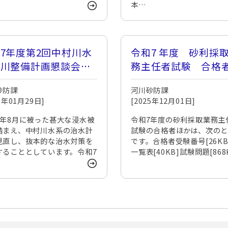
本…
7年度第2回中村川水
令和7 年度 砂利採
河川整備計画懇談会を
務主任者試験 合格
催しました
砂防課
河川砂防課
26年01月29日]
[2025年12月01日]
4年8月に被った甚大な浸水被
令和7年度の砂利採取業務主
踏まえ、中村川水系の治水計
試験の合格者ほかは、次の
見直し、抜本的な治水対策を
です。合格者受験番号[26KB
することとしています。令和7
一覧表[40KB]試験問題[868