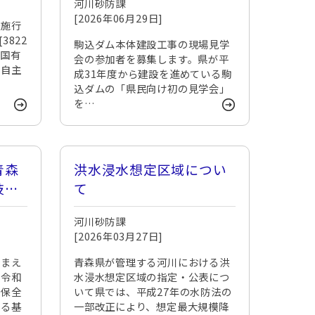
河川砂防課
[2026年06月29日]
法施行
3822
駒込ダム本体建設工事の現場見学
「国有
会の参加者を募集します。県が平
び自主
成31年度から建設を進めている駒
込ダムの「県民向け初の見学会」
を…
青森
洪水浸水想定区域につい
技術
て
河川砂防課
[2026年03月27日]
踏まえ
青森県が管理する河川における洪
（令和
水浸水想定区域の指定・公表につ
岸保全
いて県では、平成27年の水防法の
する基
一部改正により、想定最大規模降