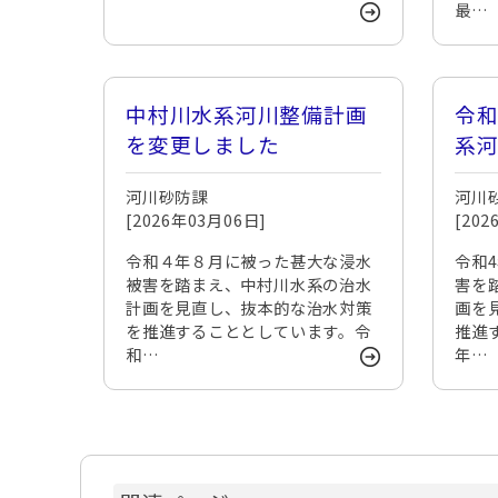
最…
中村川水系河川整備計画
令和
を変更しました
系
開
河川砂防課
河川
[2026年03月06日]
[20
令和４年８月に被った甚大な浸水
令和
被害を踏まえ、中村川水系の治水
害を
計画を見直し、抜本的な治水対策
画を
を推進することとしています。令
推進
和…
年…