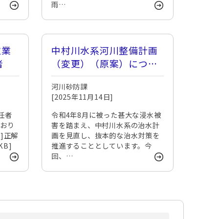
雨…
取業
中村川水系河川整備計画
者
（変更）（原案）につい
ての意見募集結果
河川砂防課
[2025年11月14日]
任者
令和4年8月に被った甚大な浸水被
とおり
害を踏まえ、中村川水系の治水計
]正解
画を見直し、抜本的な治水対策を
KB]
推進することとしています。今
回、…