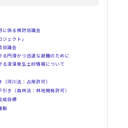
用に係る検討協議会
ロジェクト」
策協議会
ける円滑かつ迅速な避難のために
ける浚渫発生土砂情報について
き（河川法：占用許可）
手引き（森林法：林地開発許可）
完成目標
運動