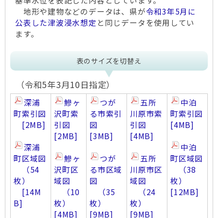
基準水位を表記した内容としています。
地形や建物などのデータは、県が
令和3年5月に
公表した津波浸水想定
と同じデータを使用してい
ます。
表のサイズを切替え
（令和5年3月10日指定）
深浦
鰺ヶ
つが
五所
中泊
町索引図
沢町索
る市索引
川原市索
町索引図
[2MB]
引図
図
引図
[4MB]
[2MB]
[3MB]
[4MB]
深浦
中泊
町区域図
鰺ヶ
つが
五所
町区域図
（54
沢町区
る市区域
川原市区
（38
枚）
域図
図
域図
枚）
[14M
（10
（35
（24
[12MB]
B]
枚）
枚）
枚）
[4MB]
[9MB]
[9MB]