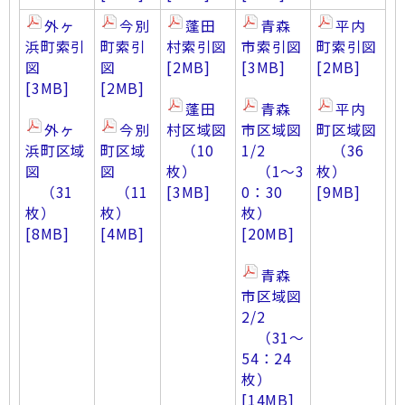
外ヶ
今別
蓬田
青森
平内
浜町索引
町索引
村索引図
市索引図
町索引図
図
図
[2MB]
[3MB]
[2MB]
[3MB]
[2MB]
蓬田
青森
平内
外ヶ
今別
村区域図
市区域図
町区域図
浜町区域
町区域
（10
1/2
（36
図
図
枚）
（1～3
枚）
（31
（11
[3MB]
0：30
[9MB]
枚）
枚）
枚）
[8MB]
[4MB]
[20MB]
青森
市区域図
2/2
（31～
54：24
枚）
[14MB]