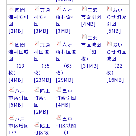
風間
東通
六ヶ
三沢
おい
浦村索引
村索引
所村索引
市索引図
らせ町索
図
図
図
[4MB]
引図
[2MB]
[3MB]
[3MB]
[5MB]
三沢
風間
東通
六ヶ
市区域図
おい
浦村区域
村区域
所村区域
（51
らせ町区
図
図
図
枚）
域図
（13
（55
（65
[31MB]
（22
枚）
枚）
枚）
枚）
[4MB]
[23MB]
[29MB]
[16MB]
八戸
階上
五戸
市索引図
町索引
町索引図
[5MB]
図
[4MB]
[2MB]
八戸
五戸
市区域図
階上
町区域図
1/2
町区域
（1