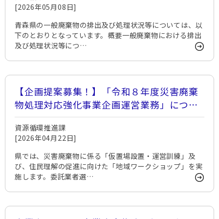
[2026年05月08日]
青森県の一般廃棄物の排出及び処理状況等については、以
下のとおりとなっています。概要一般廃棄物における排出
及び処理状況等につ…
【企画提案募集！】「令和８年度災害廃棄
物処理対応強化事業企画運営業務」につい
て、公募型プロポーザル（企画提案競技）
資源循環推進課
により委託業者を募集します。
[2026年04月22日]
県では、災害廃棄物に係る「仮置場設置・運営訓練」及
び、住民理解の促進に向けた「地域ワークショップ」を実
施します。委託業者選…