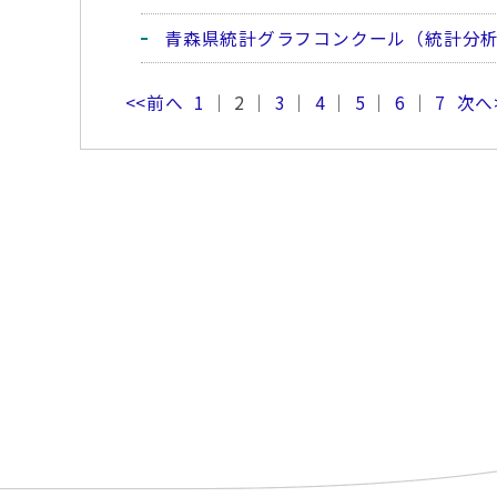
青森県統計グラフコンクール（統計分
<<前へ
1
｜ 2 ｜
3
｜
4
｜
5
｜
6
｜
7
次へ