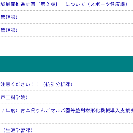
地域展開推進計画〔第２版〕」について（スポーツ健康課）
計管理課）
計管理課）
ご注意ください！！（統計分析課）
八戸工科学院）
和７年度）青森県りんごマルバ園等整列樹形化機械導入支援
業（生涯学習課）