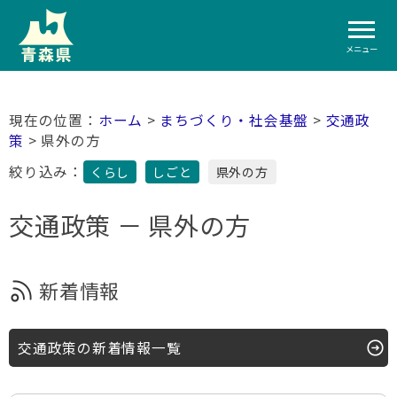
メニュー
ホーム
>
まちづくり・社会基盤
>
交通政
策
> 県外の方
絞り込み：
くらし
しごと
県外の方
交通政策 － 県外の方
新着情報
交通政策の新着情報一覧