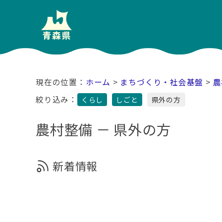
ホーム
>
まちづくり・社会基盤
>
農
絞り込み：
くらし
しごと
県外の方
農村整備 － 県外の方
新着情報