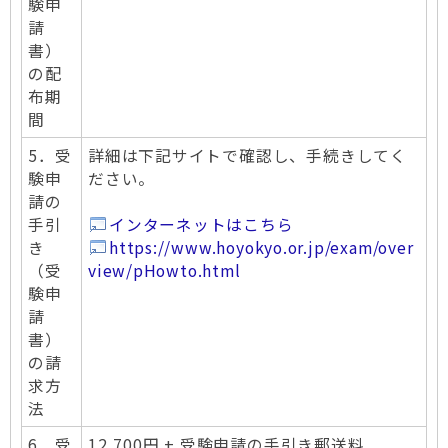
験申
請
書）
の配
布期
間
5．受
詳細は下記サイトで確認し、手続きしてく
験申
ださい。
請の
手引
インターネットはこちら
き
https://www.hoyokyo.or.jp/exam/over
（受
view/pHowto.html
験申
請
書）
の請
求方
法
6．受
12,700円 + 受験申請の手引き郵送料