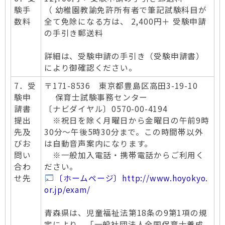
験手
（ 幼稚園教諭免許所有者で筆記試験科目が
数料
全て免除になる方は、 2,400円＋ 受験申請
の手引き郵送料
詳細は、受験申請の手引き（受験申請書）
により御確認ください。
7．受
〒171-8536 東京都豊島区高田3-19-10
験申
保育士試験事務センター
請書
〔ナビダイヤル〕0570-00-4194
提出
※祝日を除く月曜日から金曜日の午前9時
先及
30分～午後5時30分まで。この時間帯以外
びお
は自動音声案内になります。
問い
※一般加入電話・携帯電話からご利用く
合わ
ださい。
せ先
〔ホームページ〕http://www.hoyokyo.
or.jp/exam/
青森県は、児童福祉法第18条の9第1項の規
定により、「一般社団法人全国保育士養成