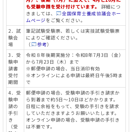
も受験申請を受け付けています。
詳細につ
きましては、
全国保育士養成協議会ホー
ムページ
をご覧ください。
2．試
筆記試験受験票、若しくは実技試験受験票
験会
によりご確認ください。
場
（
参考
）
3．受
令和８年後期実施分：令和8年7月3日（金）
験申
から7月23日（木）まで
請書
※郵便申請の場合、当日消印有効
受付
※オンラインによる申請は最終日午後5時ま
期間
で
4．受
郵便申請の場合、受験申請の手引き請求か
験申
ら到着まで約5日～10日ほどかかります。
請の
日程に余裕をもって、受験の手引きを請求
手引
していただきますようお願いいたします。
き
オンライン申請の場合、受験申請の手引き
（受
は不要です。