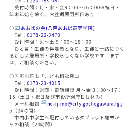
Tel：
0120-783-087
受付時間：月・水・金9：00～16：00※祝日・
年末年始を除く、お盆期間閉所日あり
○
あおばの会(八戸あおば高等学院)
Tel：
0178-22-3470
受付時間：火～土 9：00～18：00
ひと言：生徒の伴走者となり、生徒と一緒につく
る新しい居場所・学校らしくない学校です！まず
は、ご相談ください。
○五所川原市「こども相談窓口」
Tel：
0173-23-4015
受付時間：対面・電話相談 月～金 8：30～17：
15（土日・祝日及び市役所閉庁日は休み）
メール相談
no-ijime@city.goshogawara.lg.j
p
（24時間）
市内小中学生へ配付しているタブレット端末か
らの相談（24時間）