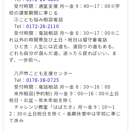
受付時間：通室支援 月～金 9：40～17：00※学
校の課業期間に準じる
③こども悩み相談電話
Tel：
0172-26-2110
受付時間：電話相談 月～金 8：30～17：00※こ
れ以外の時間帯及び土日・祝日は留守番電話
ひと言：人生には近道も、遠回りの道もある。
どれも自分が選んだ道。迷ったら戻ればいい。ま
ず、一歩前へ。
八戸市こども支援センター
Tel：
0178-38-0725
受付時間：電話相談 月～金 8：30～16：00
来所相談(予約制) 月～金 9：00～16：00※土日
祝日・お盆・年末年始を除く
チャレンジ教室「はばたき」月～金 9：10～1
2：30※土日祝日を除く・長期休業中は学校に準じ
て休み